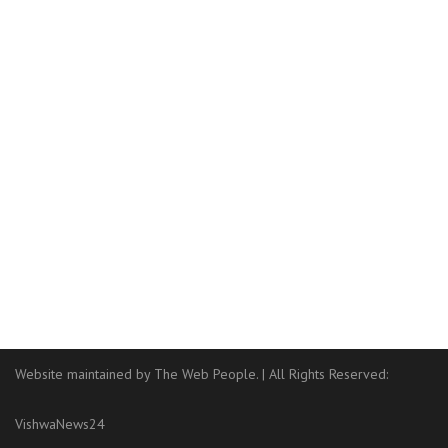
Website maintained by The Web People.
|
All Rights Reserved:
VishwaNews24