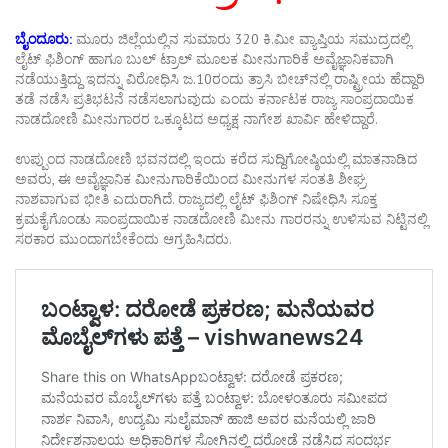
ಬೈಂದೂರು:
ಮೂರು ಜಿಲ್ಲೆಯಲ್ಲಿನ ಸುಮಾರು 320 ಕಿ.ಮೀ ವ್ಯಾಪ್ತಿಯ ಸಮುದ್ರದಲ್ಲಿ
ಲೈಟ್ ಫಿಶಿಂಗ್ ಹಾಗೂ ಬುಲ್ ಟ್ರಾಲ್ ಮೂಲಕ ಮೀನುಗಾರಿಕೆ ಅವೈಜ್ಞಾನಿಕವಾಗಿ
ನಡೆಯುತ್ತಿದ್ದು ಇದನ್ನು ವಿರೋಧಿಸಿ ಜ.10ರಂದು ತ್ರಾಸಿ ಬೀಚ್‌ನಲ್ಲಿ ರಾಷ್ಟ್ರೀಯ ಹೆದ್ದಾರಿ
ತಡೆ ನಡೆಸಿ ಪ್ರತಿಭಟನೆ ನಡೆಸಲಾಗುವುದು ಎಂದು ಕರ್ನಾಟಕ ರಾಜ್ಯ ಸಾಂಪ್ರದಾಯಿಕ
ನಾಡದೋಣಿ ಮೀನುಗಾರರ ಒಕ್ಕೂಟದ ಅಧ್ಯಕ್ಷ ನಾಗೇಶ ಖಾರ್ವಿ ಹೇಳಿದ್ದಾರೆ.
ಉಪ್ಪುಂದ ನಾಡದೋಣಿ ಭವನದಲ್ಲಿ ಇಂದು ಕರೆದ ಸುದ್ದಿಗೋಷ್ಠಿಯಲ್ಲಿ ಮಾತನಾಡಿದ
ಅವರು, ಈ ಅವೈಜ್ಞಾನಿಕ ಮೀನುಗಾರಿಕೆಯಿಂದ ಮೀನುಗಳ ಸಂತತಿ ಶೀಘ್ರ
ನಾಶವಾಗುವ ಭೀತಿ ಎದುರಾಗಿದೆ. ರಾಜ್ಯದಲ್ಲಿ ಲೈಟ್ ಫಿಶಿಂಗ್ ನಿಷೇಧಿಸಿ ಸೂಕ್ತ
ಕ್ರಮಕೈಗೊಂಡು ಸಾಂಪ್ರದಾಯಿಕ ನಾಡದೋಣಿ ಮೀನು ಗಾರರನ್ನು ಉಳಿಸುವ ನಿಟ್ಟಿನಲ್ಲಿ
ಸರಕಾರ ಮುಂದಾಗಬೇಕೆಂದು ಆಗ್ರಹಿಸಿದರು.