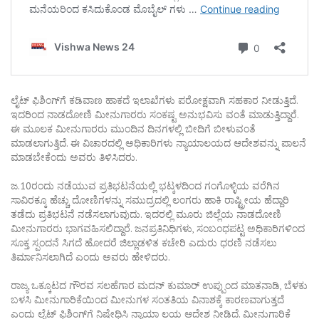
ಲೈಟ್ ಫಿಶಿಂಗ್‌ಗೆ ಕಡಿವಾಣ ಹಾಕದೆ ಇಲಾಖೆಗಳು ಪರೋಕ್ಷವಾಗಿ ಸಹಕಾರ ನೀಡುತ್ತಿದೆ.
ಇದರಿಂದ ನಾಡದೋಣಿ ಮೀನುಗಾರರು ಸಂಕಷ್ಟ ಅನುಭವಿಸು ವಂತೆ ಮಾಡುತ್ತಿದ್ದಾರೆ.
ಈ ಮೂಲಕ ಮೀನುಗಾರರು ಮುಂದಿನ ದಿನಗಳಲ್ಲಿ ಬೀದಿಗೆ ಬೀಳುವಂತೆ
ಮಾಡಲಾಗುತ್ತಿದೆ. ಈ ವಿಚಾರದಲ್ಲಿ ಅಧಿಕಾರಿಗಳು ನ್ಯಾಯಾಲಯದ ಆದೇಶವನ್ನು ಪಾಲನೆ
ಮಾಡಬೇಕೆಂದು ಅವರು ತಿಳಿಸಿದರು.
ಜ.10ರಂದು ನಡೆಯುವ ಪ್ರತಿಭಟನೆಯಲ್ಲಿ ಭಟ್ಕಳದಿಂದ ಗಂಗೊಳ್ಳಿಯ ವರೆಗಿನ
ಸಾವಿರಕ್ಕೂ ಹೆಚ್ಚು ದೋಣಿಗಳನ್ನು ಸಮುದ್ರದಲ್ಲಿ ಲಂಗರು ಹಾಕಿ ರಾಷ್ಟ್ರೀಯ ಹೆದ್ದಾರಿ
ತಡೆದು ಪ್ರತಿಭಟನೆ ನಡೆಸಲಾಗುವುದು. ಇದರಲ್ಲಿ ಮೂರು ಜಿಲ್ಲೆಯ ನಾಡದೋಣಿ
ಮೀನುಗಾರರು ಭಾಗವಹಿಸಲಿದ್ದಾರೆ. ಜನಪ್ರತಿನಿಧಿಗಳು, ಸಂಬಂಧಪಟ್ಟ ಅಧಿಕಾರಿಗಳಿಂದ
ಸೂಕ್ತ ಸ್ಪಂದನೆ ಸಿಗದೆ ಹೋದರೆ ಜಿಲ್ಲಾಡಳಿತ ಕಚೇರಿ ಎದುರು ಧರಣಿ ನಡೆಸಲು
ತಿರ್ಮಾನಿಸಲಾಗಿದೆ ಎಂದು ಅವರು ಹೇಳಿದರು.
ರಾಜ್ಯ ಒಕ್ಕೂಟದ ಗೌರವ ಸಲಹೆಗಾರ ಮದನ್ ಕುಮಾರ್ ಉಪ್ಪುಂದ ಮಾತನಾಡಿ, ಬೆಳಕು
ಬಳಸಿ ಮೀನುಗಾರಿಕೆಯಿಂದ ಮೀನುಗಳ ಸಂತತಿಯ ವಿನಾಶಕ್ಕೆ ಕಾರಣವಾಗುತ್ತದೆ
ಎಂದು ಲೈಟ್ ಫಿಶಿಂಗ್‌ಗೆ ನಿಷೇಧಿಸಿ ನ್ಯಾಯಾ ಲಯ ಆದೇಶ ನೀಡಿದೆ. ಮೀನುಗಾರಿಕೆ