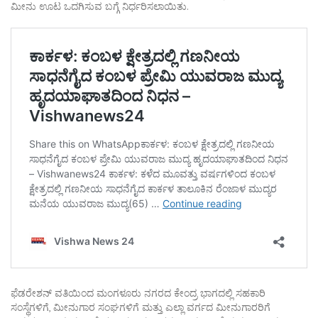
ಮೀನು ಊಟ ಒದಗಿಸುವ ಬಗ್ಗೆ ನಿರ್ಧರಿಸಲಾಯಿತು.
ಫೆಡರೇಶನ್ ವತಿಯಿಂದ ಮಂಗಳೂರು ನಗರದ ಕೇಂದ್ರ ಭಾಗದಲ್ಲಿ ಸಹಕಾರಿ
ಸಂಸ್ಥೆಗಳಿಗೆ, ಮೀನುಗಾರ ಸಂಘಗಳಿಗೆ ಮತ್ತು ಎಲ್ಲಾ ವರ್ಗದ ಮೀನುಗಾರರಿಗೆ