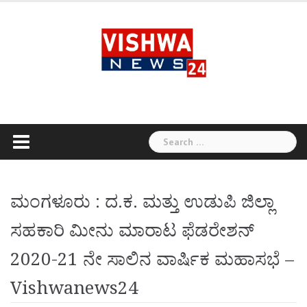
Skip
to
content
Search
for:
ಮಂಗಳೂರು : ದ.ಕ. ಮತ್ತು ಉಡುಪಿ ಜಿಲ್ಲಾ
ಸಹಕಾರಿ ಮೀನು ಮಾರಾಟ ಫೆಡರೇಶನ್‍
2020-21 ನೇ ಸಾಲಿನ ವಾರ್ಷಿಕ ಮಹಾಸಭೆ –
Vishwanews24