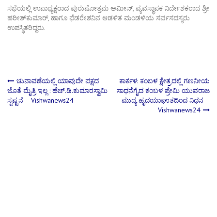
ಸಭೆಯಲ್ಲಿ ಉಪಾಧ್ಯಕ್ಷರಾದ ಪುರುಷೋತ್ತಮ ಅಮೀನ್, ವ್ಯವಸ್ಥಾಪಕ ನಿರ್ದೇಶಕರಾದ ಶ್ರೀ
ಹರೀಶ್‍ಕುಮಾರ್, ಹಾಗೂ ಫೆಡರೇಶನಿನ ಆಡಳಿತ ಮಂಡಳಿಯ ಸರ್ವಸದಸ್ಯರು
ಉಪಸ್ಥಿತರಿದ್ದರು.
Post
ಚುನಾವಣೆಯಲ್ಲಿ ಯಾವುದೇ ಪಕ್ಷದ
ಕಾರ್ಕಳ: ಕಂಬಳ ಕ್ಷೇತ್ರದಲ್ಲಿ ಗಣನೀಯ
ಜೊತೆ ಮೈತ್ರಿ ಇಲ್ಲ : ಹೆಚ್‌.ಡಿ.ಕುಮಾರಸ್ವಾಮಿ
ಸಾಧನೆಗೈದ ಕಂಬಳ ಪ್ರೇಮಿ ಯುವರಾಜ
ಸ್ಪಷ್ಟನೆ – Vishwanews24
ಮುದ್ಯ ಹೃದಯಾಘಾತದಿಂದ ನಿಧನ –
navigation
Vishwanews24