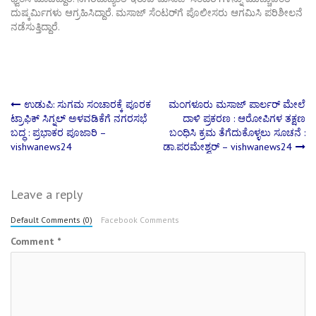
ದುಷ್ಕರ್ಮಿಗಳು ಆಗ್ರಹಿಸಿದ್ದಾರೆ. ಮಸಾಜ್‌ ಸೆಂಟರ್‌ಗೆ ಪೊಲೀಸರು ಆಗಮಿಸಿ ಪರಿಶೀಲನೆ
ನಡೆಸುತ್ತಿದ್ದಾರೆ.
Post
ಉಡುಪಿ: ಸುಗಮ ಸಂಚಾರಕ್ಕೆ ಪೂರಕ
ಮಂಗಳೂರು ಮಸಾಜ್ ಪಾರ್ಲರ್ ಮೇಲೆ
ಟ್ರಾಫಿಕ್ ಸಿಗ್ನಲ್ ಅಳವಡಿಕೆಗೆ ನಗರಸಭೆ
ದಾಳಿ ಪ್ರಕರಣ : ಆರೋಪಿಗಳ ತಕ್ಷಣ
ಬದ್ಧ : ಪ್ರಭಾಕರ ಪೂಜಾರಿ –
ಬಂಧಿಸಿ ಕ್ರಮ ತೆಗೆದುಕೊಳ್ಳಲು ಸೂಚನೆ :
navigation
vishwanews24
ಡಾ.ಪರಮೇಶ್ವರ್ – vishwanews24
Leave a reply
Default Comments (0)
Facebook Comments
Comment
*