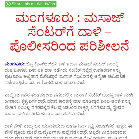
Share this on WhatsApp
ಮಂಗಳೂರು : ಮಸಾಜ್‌
ಸೆಂಟರ್‌ಗೆ ದಾಳಿ –
ಪೊಲೀಸರಿಂದ ಪರಿಶೀಲನೆ
ಮಂಗಳೂರು:
ಬಿಜೈ ಕೆಎಸ್‌ಆರ್‌ಟಿಸಿ ಬಳಿ ಇರುವ ಮಸಾಜ್ ಸೆಂಟರ್‌ ಒಂದಕ್ಕೆ
ದುಷ್ಕರ್ಮಿಗಳು ಏಕಾ ಏಕಿ ದಾಳಿ ನಡೆಸಿದ್ದು ಸೆಂಟರ್‌ ನಲ್ಲಿದ್ದ ಉಪಕರಣಗಳನ್ನು
ಪುಡಿಮಾಡಿ ಅಟ್ಟಹಾಸ ಮೆರೆದಿದ್ದಾರೆ. ಮಸಾಜ್‌ ಸೆಂಟರ್‌ನಲ್ಲಿ ಅನೈತಿಕ ಚಟುವಟಿಕೆ
ನಡೆಯುತ್ತಿದೆ ಎಂದು ಆರೋಪಿಸಿ ದಾಳಿ ಮಾಡಲಾಗಿದೆ.
ನಾಲ್ಕೈದು ಜನರ ತಂಡವೊಂದು ನಗರದಲ್ಲಿನ ಮಸಾಜ್‌ ಸೆಂಟರ್‌ ಒಂದಕ್ಕೆ ದಾಳಿ ಮಾಡಿ
ಹೀನಾಯ ಕೃತ್ಯ ಎಸಗಿದ್ದಾರೆ. ಯಾವ ಕಾರಣಕ್ಕೆ ದಾಳಿ ಮಾಡಿದ್ದಾರೆ ಎಂಬ ಅಂಶ ಇನ್ನೂ
ಬೆಳಕಿಗೆ ಬಂದಿಲ್ಲ. ನಗರದಲ್ಲಿನ ಕೆಲ ಪುಂಡರಿಂದ ಈ ಕೃತ್ಯ ಎಸಗಲಾಗಿದ್ದು ದ್ವೇಷದ
ಕಾರಣ ದಾಳಿಯಾಗಿರಬಹುದು ಎಂದು ಶಂಕಿಸಲಾಗಿದೆ.
ದಾಳಿ ವೇಳೆ, ನಾಲ್ಕು ಜನ ಯುವತಿಯರು ಹಾಗೂ ಓರ್ವ ವ್ಯಕ್ತಿ ಸೆಲೂನ್‍ನಲ್ಲಿ ಇದ್ದರು. ಈ
ವೇಳೆ ವ್ಯಕ್ತಿಯ ಮೇಲೆ ದುಷ್ಕರ್ಮಿಗಳು ಹಲ್ಲೆ ನಡೆಸಿದ್ದಾರೆ. ಅಲ್ಲದೇ ಪೀಠೋಪಕರಣ
ಧ್ವಂಸ ಮಾಡಿದ್ದಾರೆ. ನಗರದಾದ್ಯಂತ ಇರುವ ಮಸಾಜ್ ಸೆಂಟರ್‌ಗಳನ್ನು ಮುಚ್ಚುವಂತೆ