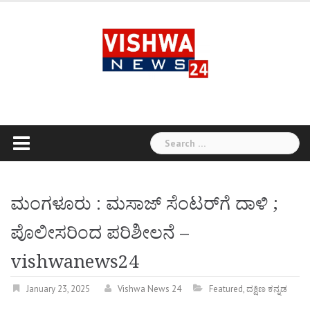
Skip
to
content
Search
for:
ಮಂಗಳೂರು : ಮಸಾಜ್‌ ಸೆಂಟರ್‌ಗೆ ದಾಳಿ ;
ಪೊಲೀಸರಿಂದ ಪರಿಶೀಲನೆ –
vishwanews24
January 23, 2025
Vishwa News 24
Featured
,
ದಕ್ಷಿಣ ಕನ್ನಡ