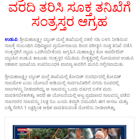
ವರದಿ ತರಿಸಿ ಸೂಕ್ತ ತನಿಖೆಗೆ
ಸಂತ್ರಸ್ತರ ಆಗ್ರಹ
ಉಡುಪಿ:
ಶ್ರೀಮಹಾಲಕ್ಷ್ಮೀ ಬ್ಯಾಂಕ್ ಮಲ್ಪೆ ಶಾಖೆಯಲ್ಲಿ ನಕಲಿ ಸಹಿ ಬಳಸಿ ನೀಡಿರುವ
ಸಾಲಕ್ಕೆ ಸಂಬಂಧಿಸಿ ವಿಧಿವಿಜ್ಞಾನ ಪ್ರಯೋಗಾಲಯ ದಿಂದ ಪರೀಕ್ಷಿಸಿ ಸೂಕ್ತ ತನಿಖೆ ನಡೆಸಿ
ಸಂತ್ರಸ್ತರಿಗೆ ನ್ಯಾಯ ಒದಗಿಸಬೇಕೆಂದು ಆಗ್ರಹಿಸಿ ಮಹಾಲಕ್ಷ್ಮೀ ಕೋ ಆಪರೇಟಿವ್
ಬ್ಯಾಂಕಿನ ಉಡುಪಿ ತಾಲೂಕು ಸಂತ್ರಸ್ತರ ಸಮಿತಿಯ ನೇತೃತ್ವದಲ್ಲಿ ಸೋಮವಾರ ಉಡುಪಿ
ಸಹಕಾರ ಇಲಾಖೆಯ ಉಪನಿಬಂಧಕಿ ಲಾವಣ್ಯ ಅವರಿಗೆ ಮನವಿ ಸಲ್ಲಿಸಲಾಯಿತು.
ಶ್ರೀಮಹಾಲಕ್ಷ್ಮೀ ಬ್ಯಾಂಕ್ ಮಲ್ಪೆ ಶಾಖೆಯಲ್ಲಿ ಕೋವಿಡ್ ಸಂದರ್ಭದಲ್ಲಿ ಕೋವಿಡ್
ಸಾಲಮೇಳ ಎಂಬ ಯೋಜನೆ ಅಡಿಯಲ್ಲಿ ಸಾರ್ವಜನಿಕರಿಗೆ ನಗದು ರೂಪದಲ್ಲಿ
ಸಾಲಗಳನ್ನು ನೀಡಲಾಗಿದ್ದು, ಆ ಸಾಲವನ್ನು ಒಂದು ವರ್ಷದ ಬಳಿಕ ಮರು
ಪಾವತಿಸಬೇಕಾಗಿತ್ತು. ಆದರೆ ಈ ಯೋಜನೆಯಲ್ಲಿ ಅಲ್ಪ ಪ್ರಮಾಣದ ಸಾಲವನ್ನು ಪಡೆದ
ಸಾಲಗಾರರ ಸಾಲವನ್ನು 2ಲಕ್ಷ ರೂ. ಎಂದು ತಪ್ಪಾಗಿ ನಮೂದಿಸಿ ಈಗ ಅಸಲು ಮತ್ತು
ಬಡ್ಡಿ ಸೇರಿಸಿ 3 ಲಕ್ಷಕ್ಕಿಂತ ಅಧಿಕ ಪಾವತಿಸುವಂತೆ ನೋಟಿಸು ನೀಡಲಾಗಿತ್ತು.