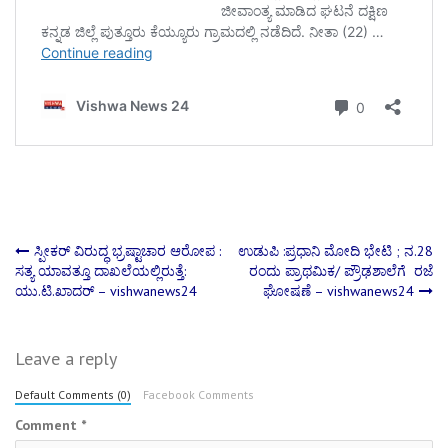
Post
ಸ್ಪೀಕರ್ ವಿರುದ್ಧ ಭ್ರಷ್ಟಾಚಾರ ಆರೋಪ :
ಉಡುಪಿ :ಪ್ರಧಾನಿ ಮೋದಿ ಭೇಟಿ ; ನ.28
ಸತ್ಯ ಯಾವತ್ತೂ ದಾಖಲೆಯಲ್ಲಿರುತ್ತೆ:
ರಂದು ಪ್ರಾಥಮಿಕ/ ಪ್ರೌಢಶಾಲೆಗೆ ರಜೆ
ಯು.ಟಿ.ಖಾದರ್ – vishwanews24
ಘೋಷಣೆ – vishwanews24
navigation
Leave a reply
Default Comments (0)
Facebook Comments
Comment
*