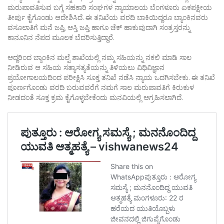
ಮರುಪಾವತಿಸುವ ಬಗ್ಗೆ ಸಹಕಾರಿ ಸಂಘಗಳ ನ್ಯಾಯಾಲಯ ಬೆಂಗಳೂರು ಏಕಪಕ್ಷೀಯ
ತೀರ್ಪು ಕೈಗೊಂಡು ಆದೇಶಿಸಿದೆ. ಈ ತನಿಖೆಯ ವರದಿ ಬಾಕಿಯಿದ್ದರೂ ಬ್ಯಾಂಕಿನವರು
ವಸೂಲಾತಿಗೆ ಮನೆ ಜಪ್ತಿ, ಆಸ್ತಿ ಜಪ್ತಿ ಹಾಗೂ ಚೆಕ್ ಹಾಕುವುದಾಗಿ ಸಂತ್ರಸ್ತರನ್ನು
ಕಾನೂನಿನ ನೆಪದ ಮೂಲಕ ಬೆದರಿಸುತ್ತಿದ್ದಾರೆ.
ಆದ್ದರಿಂದ ಬ್ಯಾಂಕಿನ ಮಲ್ಪೆ ಶಾಖೆಯಲ್ಲಿ ನಮ್ಮ ಸಹಿಯನ್ನು ನಕಲಿ ಮಾಡಿ ಸಾಲ
ನೀಡಿರುವ ಆ ಸಹಿಯ ಸತ್ಯಾಸತ್ಯತೆಯನ್ನು ತಿಳಿಯಲು ವಿಧಿವಿಜ್ಞಾನ
ಪ್ರಯೋಗಾಲಯದಿಂದ ಪರೀಕ್ಷಿಸಿ ಸೂಕ್ತ ತನಿಖೆ ನಡೆಸಿ ನ್ಯಾಯ ಒದಗಿಸಬೇಕು. ಈ ತನಿಖೆ
ಪೂರ್ಣಗೊಂಡು ವರದಿ ಬರುವವರೆಗೆ ನಮಗೆ ಸಾಲ ಮರುಪಾವತಿಗೆ ಕಿರುಕುಳ
ನೀಡದಂತೆ ಸೂಕ್ತ ಕ್ರಮ ಕೈಗೊಳ್ಳಬೇಕೆಂದು ಮನವಿಯಲ್ಲಿ ಆಗ್ರಹಿಸಲಾಗಿದೆ.