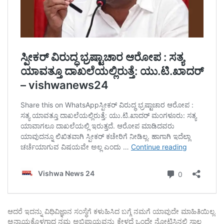
ಆದರೆ ಇದನ್ನು ವಿಧಿವಿಜ್ಞಾನ ಸಂಸ್ಥೆಗೆ ಕಳುಹಿಸಿದ ಬಗ್ಗೆ ನಮಗೆ ಯಾವುದೇ ಮಾಹಿತಿಯಿಲ್ಲ.
ಅನ್ಯಾಯಕ್ಕೊಳಗಾದ ನಮ್ಮ ಅಭಿಪ್ರಾಯವನ್ನು ಕೇಳದೆ ಒಂದೇ ನೋಟಿಸಿನಲ್ಲಿ ಸಾಲ