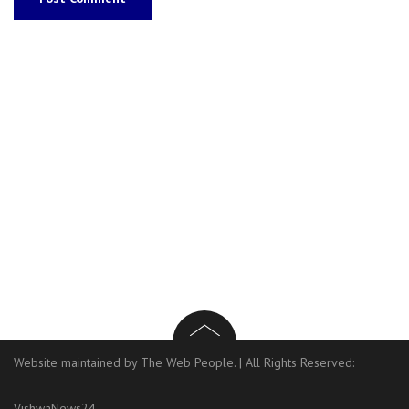
Website maintained by The Web People.
|
All Rights Reserved:
VishwaNews24