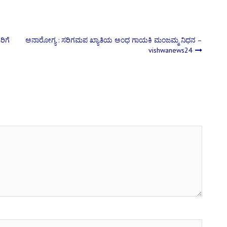
ರಿಗೆ
ಅನಾರೋಗ್ಯ : ಸರಿಗಮಪ ಖ್ಯಾತಿಯ ಅಂಧ ಗಾಯಕಿ ಮಂಜಮ್ಮ ನಿಧನ –
vishwanews24