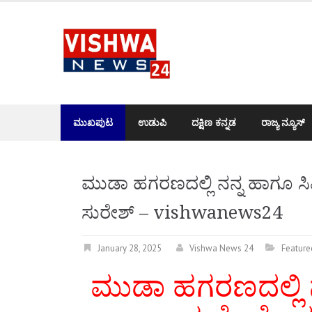
Skip
to
content
ಮುಖಪುಟ
ಉಡುಪಿ
ದಕ್ಷಿಣ ಕನ್ನಡ
ರಾಜ್ಯ ನ್ಯೂಸ್
ಮುಡಾ ಹಗರಣದಲ್ಲಿ ನನ್ನ ಹಾಗೂ ಸಿಎಂ
ಸುರೇಶ್ – vishwanews24
January 28, 2025
Vishwa News 24
Feature
ಮುಡಾ ಹಗರಣದಲ್ಲಿ 