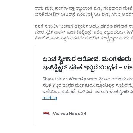
ನಾನು ಮತ್ತು ಕಾಂಗ್ರೆಸ್ ಪಕ್ಷ ನ್ಯಾಯಾಂಗ ಮತ್ತು ಸಂವಿಧಾನದ ಮೇಲೆ
ಯಾಕೆ ನೋಟಿಸ್ ನೀಡಿದ್ದಾರೆ ಎಂಬುದಕ್ಕೆ ಇಡಿ ಮತ್ತು ಸಿಬಿಐ ಅವರ
ನನಗೆ ನೋಟಿಸ್ ಬಂದಾಗ ಆಶ್ಚರ್ಯ ಆಯ್ತು. ಹಗರಣ ನಡೆದಾಗ ನಾನು ಮಂತ್
ಮೇಲೆ ಸೈಟ್ ವಾಪಸ್ ಕೂಡ ಕೊಟ್ಟಿದ್ದಾರೆ. ಇದೆಲ್ಲ ನ್ಯಾಯಮೂರ್ತಿಗಳಿಗೆ
ನೋಟಿಸ್, ಸಿಎಂ ಪತ್ನಿಗೆ ಎರಡನೇ ನೋಟಿಸ್ ಕೊಟ್ಟಿದ್ದಾರಾ ಎಂದು ನನ