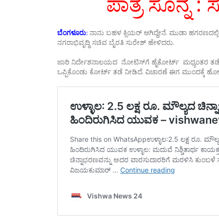
ಪಾತ್ರ ಸೊನ್ನೆ 
ಬೆಂಗಳೂರು:
ನಾನು ಬಹಳ ಕ್ಲಿಯರ್ ಆಗಿದ್ದೇನೆ. ಮುಡಾ ಹಗರಣದಲ್ಲಿ 
ನಗರಾಭಿವೃದ್ಧಿ ಸಚಿವ ಬೈರತಿ ಸುರೇಶ್ ಹೇಳಿದರು.
ಜಾರಿ ನಿರ್ದೇಶನಾಲಯದ ನೋಟಿಸ್‌ಗೆ ಹೈಕೋರ್ಟ್‌ ಮಧ್ಯಂತರ ತಡೆ ನೀಡಿ
ಒಪ್ಪಿಕೊಂಡು ಕೋರ್ಟ್‌ ತಡೆ ನೀಡಿದೆ. ವಿಚಾರಣೆ ಈಗ ಮುಂದಕ್ಕೆ