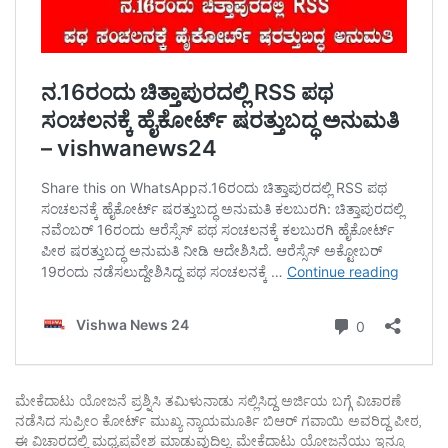
ಮೇಕೆದಾಟು ಯೋಜನೆ ಪ್ರಶ್ನಿಸಿ ತಮಿಳುನಾಡು ಸಲ್ಲಿಸಿದ್ದ ಅರ್ಜಿಯ ಬಗ್ಗೆ ವಿಚಾರಣೆ
ನಡೆಸಿದ ಸುಪ್ರೀಂ ಕೋರ್ಟ್ ಮುಖ್ಯ ನ್ಯಾಯಮೂರ್ತಿ ಬಿಆರ್ ಗವಾಯಿ ಅವರಿದ್ದ ಪೀಠ,
ಈ ವಿಚಾರದಲ್ಲಿ ಮಧ್ಯಪ್ರವೇಶ ಮಾಡುವುದಿಲ್ಲ. ಮೇಕೆದಾಟು ಯೋಜನೆಯು ಇನ್ನೂ