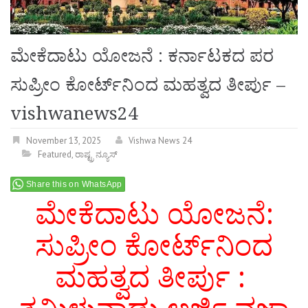
ಮೇಕೆದಾಟು ಯೋಜನೆ : ಕರ್ನಾಟಕದ ಪರ
ಸುಪ್ರೀಂ ಕೋರ್ಟ್‌ನಿಂದ ಮಹತ್ವದ ತೀರ್ಪು –
vishwanews24
November 13, 2025
Vishwa News 24
Featured
,
ರಾಷ್ಟ್ರ ನ್ಯೂಸ್
Share this on WhatsApp
ಮೇಕೆದಾಟು ಯೋಜನೆ:
ಸುಪ್ರೀಂ ಕೋರ್ಟ್‌ನಿಂದ
ಮಹತ್ವದ ತೀರ್ಪು :