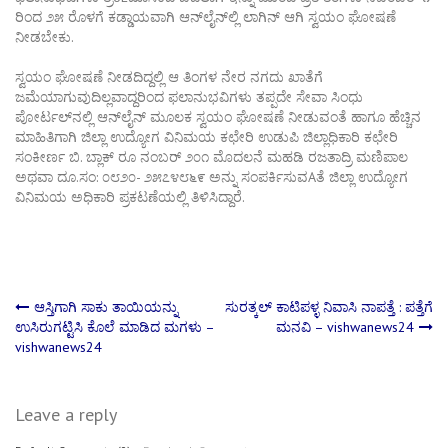
ರಿಂದ ೨೫ ರೊಳಗೆ ಕಡ್ಡಾಯವಾಗಿ ಆನ್‌ಲೈನ್‌ಲ್ಲಿ ಲಾಗಿನ್ ಆಗಿ ಸ್ವಯಂ ಘೋಷಣೆ
ನೀಡಬೇಕು.
ಸ್ವಯಂ ಘೋಷಣೆ ನೀಡದಿದ್ದಲ್ಲಿ ಆ ತಿಂಗಳ ನೇರ ನಗದು ಖಾತೆಗೆ
ಜಮೆಯಾಗುವುದಿಲ್ಲವಾದ್ದರಿಂದ ಫಲಾನುಭವಿಗಳು ತಪ್ಪದೇ ಸೇವಾ ಸಿಂಧು
ಪೋರ್ಟಲ್‌ನಲ್ಲಿ ಆನ್‌ಲೈನ್ ಮೂಲಕ ಸ್ವಯಂ ಘೋಷಣೆ ನೀಡುವಂತೆ ಹಾಗೂ ಹೆಚ್ಚಿನ
ಮಾಹಿತಿಗಾಗಿ ಜಿಲ್ಲಾ ಉದ್ಯೋಗ ವಿನಿಮಯ ಕಛೇರಿ ಉಡುಪಿ ಜಿಲ್ಲಾಧಿಕಾರಿ ಕಛೇರಿ
ಸಂಕೀರ್ಣ ಬಿ. ಬ್ಲಾಕ್ ರೂ ನಂಬರ್ ೨೦೧ ಮೊದಲನೆ ಮಹಡಿ ರಜತಾದ್ರಿ ಮಣಿಪಾಲ
ಅಥವಾ ದೂ.ಸಂ: ೦೮೨೦- ೨೫೭೪೮೬೯ ಅನ್ನು ಸಂಪರ್ಕಿಸುವAತೆ ಜಿಲ್ಲಾ ಉದ್ಯೋಗ
ವಿನಿಮಯ ಅಧಿಕಾರಿ ಪ್ರಕಟಣೆಯಲ್ಲಿ ತಿಳಿಸಿದ್ದಾರೆ.
Post
ಆಸ್ತಿಗಾಗಿ ಸಾಕು ತಾಯಿಯನ್ನು
ಸುರತ್ಕಲ್ ಕಾಟಿಪಳ್ಳ ನಿವಾಸಿ ನಾಪತ್ತೆ : ಪತ್ತೆಗೆ
ಉಸಿರುಗಟ್ಟಿಸಿ ಕೊಲೆ ಮಾಡಿದ ಮಗಳು –
ಮನವಿ – vishwanews24
vishwanews24
navigation
Leave a reply