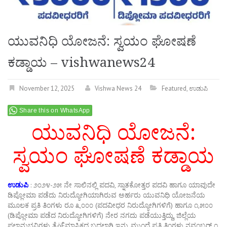
ಯುವನಿಧಿ ಯೋಜನೆ: ಸ್ವಯಂ ಘೋಷಣೆ
ಕಡ್ಡಾಯ – vishwanews24
November 12, 2025
Vishwa News 24
Featured
,
ಉಡುಪಿ
Share this on WhatsApp
ಯುವನಿಧಿ ಯೋಜನೆ:
ಸ್ವಯಂ ಘೋಷಣೆ ಕಡ್ಡಾಯ
ಉಡುಪಿ
: ೨೦೨೪-೨೫ ನೇ ಸಾಲಿನಲ್ಲಿ ಪದವಿ, ಸ್ನಾತಕೋತ್ತರ ಪದವಿ ಹಾಗೂ ಯಾವುದೇ
ಡಿಪ್ಲೋಮಾ ಪಡೆದು ನಿರುದ್ಯೋಗಿಯಾಗಿರುವ ಅರ್ಹರು ಯುವನಿಧಿ ಯೋಜನೆಯ
ಮೂಲಕ ಪ್ರತಿ ತಿಂಗಳು ರೂ ೩,೦೦೦ (ಪದವೀಧರ ನಿರುದ್ಯೋಗಿಗಳಿಗೆ) ಹಾಗೂ ೧,೫೦೦
(ಡಿಪ್ಲೋಮಾ ಪಡೆದ ನಿರುದ್ಯೋಗಿಗಳಿಗೆ) ನೇರ ನಗದು ಪಡೆಯುತ್ತಿದ್ದು, ಜಿಲ್ಲೆಯ
ಫಲಾನುಭವಿಗಳು ತ್ರೆöÊಮಾಸಿಕದ ಬದಲಾಗಿ ಇನ್ನು ಮುಂದೆ ಪ್ರತಿ ತಿಂಗಳು ನವಂಬರ್ ೧