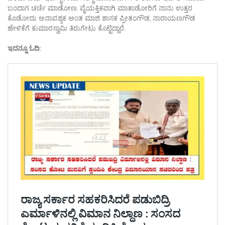
ಬಂದಾಗ ಚರ್ಚೆ ಮಾಡೋಣ. ವೈಯಕ್ತಿಕವಾಗಿ ಮಾತಾಡೋರಿಗೆ ನಾನು ಉತ್ತರ
ಕೊಡೋದು ಅನಾವಶ್ಯಕ ಅಂತ ಮಾಜಿ ಶಾಸಕ ಪ್ರೀತಂಗೌಡ, ನಾರಾಯಣಗೌಡ
ಹೇಳಿಕೆಗೆ ಕುಮಾರಸ್ವಾಮಿ ತಿರುಗೇಟು ಕೊಟ್ಟಿದ್ದಾರೆ.
ಇದನ್ನೂ ಓದಿ: