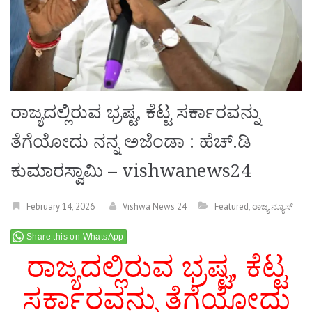
ರಾಜ್ಯದಲ್ಲಿರುವ ಭ್ರಷ್ಟ, ಕೆಟ್ಟ ಸರ್ಕಾರವನ್ನು
ತೆಗೆಯೋದು ನನ್ನ ಅಜೆಂಡಾ : ಹೆಚ್.ಡಿ
ಕುಮಾರಸ್ವಾಮಿ – vishwanews24
February 14, 2026
Vishwa News 24
Featured
,
ರಾಜ್ಯ ನ್ಯೂಸ್
Share this on WhatsApp
ರಾಜ್ಯದಲ್ಲಿರುವ ಭ್ರಷ್ಟ, ಕೆಟ್ಟ
ಸರ್ಕಾರವನ್ನು ತೆಗೆಯೋದು