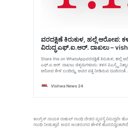
ಕಾಂಗ್ರೆಸ್ ನಾಯಕ ರಾಹುಲ್ ಗಾಂಧಿ ದೇಶದ ವ್ಯವಸ್ಥೆ ವಿರುದ್ಧವ
ಗಾಂಧಿ ನೀಡುತ್ತಾರೆ. ಅವರ ಅಂತರಂಗದ ಹೇಳಿಕೆ ಹೊರಬಿದ್ದಂತಾಗಿದ