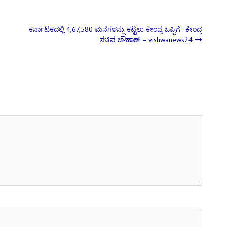
ಕರ್ನಾಟಕದಲ್ಲಿ 4,67,580 ಮನೆಗಳನ್ನು ಕಟ್ಟಲು ಕೇಂದ್ರ ಒಪ್ಪಿಗೆ : ಕೇಂದ್ರ
ಸಚಿವ ಚೌಹಾಣ್ – vishwanews24