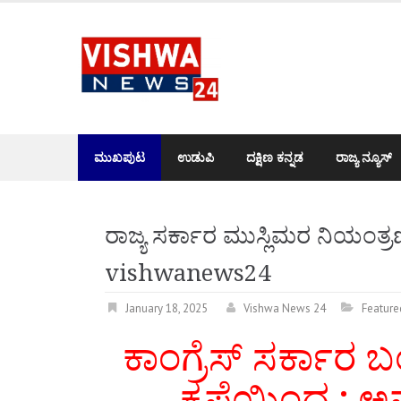
Skip
to
content
ಮುಖಪುಟ
ಉಡುಪಿ
ದಕ್ಷಿಣ ಕನ್ನಡ
ರಾಜ್ಯ ನ್ಯೂಸ್
ರಾಜ್ಯ ಸರ್ಕಾರ ಮುಸ್ಲಿಮರ ನಿಯಂತ್ರಣದ
vishwanews24
January 18, 2025
Vishwa News 24
Feature
ಕಾಂಗ್ರೆಸ್ ಸರ್ಕಾರ 
ಕೃಪೆಯಿಂದ ; ಅವ