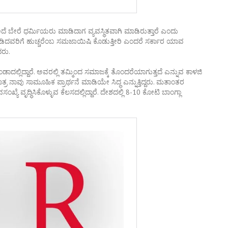
. ಅದೆ ಬೇರೆ ಧರ್ಮಿಯರು ಮಾಡಿದಾಗ ವ್ಯವಸ್ಥಿತವಾಗಿ ಮಾಡಿರುತ್ತಾರೆ ಎಂದು
ಡಿದವರಿಗೆ ಹುಚ್ಚರೆಂಬ ಸಮಜಾಯಿಷಿ ಕೊಡುತ್ತೀರಿ ಎಂದರೆ ಸರ್ಕಾರ ಯಾವ
ದರು.
ಂಡಾದಲ್ಲಿದ್ದಾರೆ. ಅವರಲ್ಲಿ ತಮ್ಮಿಂದ ಸಮಾಜಕ್ಕೆ ತೊಂದರೆಯಾಗುತ್ತದೆ ಎನ್ನುವ ಕಾಳಜಿ
್ರ ನಾವು ಸಾಮೂಹಿಕ ಪ್ರಾರ್ಥನೆ ಮಾಡಿಯೇ ಸಿದ್ಧ ಎನ್ನುತ್ತಿದ್ದರು. ಮತಾಂತರ
ವೃದ್ಧಿಸಿಕೊಳ್ಳುವ ಕೆಲಸದಲ್ಲಿದ್ದಾರೆ. ದೇಶದಲ್ಲಿ 8-10 ಕೋಟಿ ಬಾಂಗ್ಲಾ