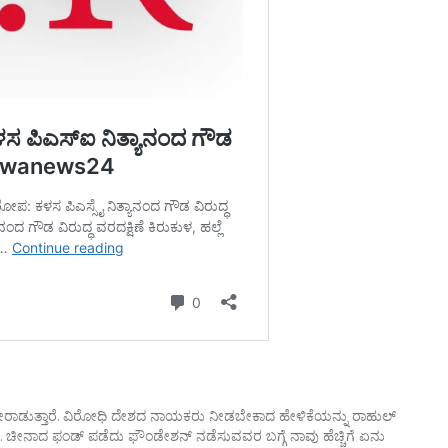
ೇ ಹೋರಾಡುತ್ತಾರೆ. ವಿರೋಧಿ ದೇಶದ ನಾಯಕರು ನೀಡಬೇಕಾದ ಹೇಳಿಕೆಯನ್ನು ರಾಹುಲ್
ೆ. ಚೀನಾದ ಫಂಡ್ ಪಡೆದು ಫೌಂಡೇಶನ್ ನಡೆಸುವವರ ಬಗ್ಗೆ ನಾವು ಹೆಚ್ಚಿಗೆ ಏನು