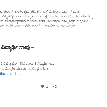
ೆಳಕು ಹೊಳಪು ಕಾರ್ಯಕ್ರಮ ಹಮ್ಮಿಕೊಳ್ಳಲಾಗಿದೆ. ಹಿಂದು ಧರ್ಮದ ಬುಡ
ುಗಳನ್ನು ತಿದ್ದಿಕೊಂಡು ಮುನ್ನಡೆಯಲಾಗುತ್ತದೆ. ಅವರು ಕೇವಲ ಹಿಂದು ಧರ್ಮವನ್ನು
 ಕಳೆದುಕೊಳ್ಳಕಾದರೆ ಕಾಂಗ್ರೆಸ್ ಸೇರಿರಿ ಎಂದಿದ್ದರು. ಕಮ್ಯುನಿಸ್ಟರ್ ಬಗ್ಗೆಯೂ
ದಿ. ಅವರ ವಿಚಾರಗಳನ್ನು ಜನರಿಗೆ ತಲುಪಿಸಲು ಈ ಕಾರ್ಯಕ್ರಮ