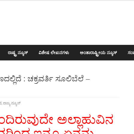
ರಾಷ್ಟ್ರ ನ್ಯೂಸ್
ವಿಶೇಷ ಲೇಖನಗಳು
ಅಂತಾರಾಷ್ಟ್ರೀಯ ನ್ಯೂಸ್
ಸಂಪ
ಲ್ಲಿದೆ : ಚಕ್ರವರ್ತಿ ಸೂಲಿಬೆಲೆ –
d
,
ರಾಜ್ಯ ನ್ಯೂಸ್
ಬಂದಿರುವುದೇ ಅಲ್ಲಾಹುವಿನ
ರಿಂದ ಇನ್ನೂ ಏನನ್ನು