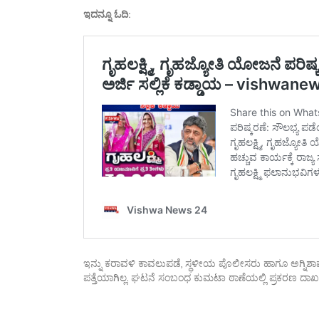
ಇದನ್ನೂ ಓದಿ:
ಇನ್ನು ಕರಾವಳಿ ಕಾವಲುಪಡೆ, ಸ್ಥಳೀಯ ಪೊಲೀಸರು ಹಾಗೂ ಅಗ್ನಿಶ
ಪತ್ತೆಯಾಗಿಲ್ಲ. ಘಟನೆ ಸಂಬಂಧ ಕುಮಟಾ ಠಾಣೆಯಲ್ಲಿ ಪ್ರಕರಣ ದಾಖಲ