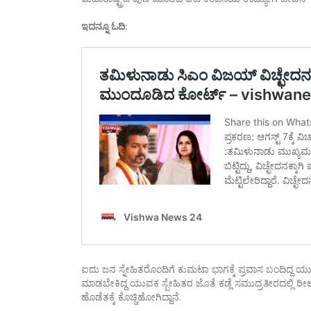
ಇದನ್ನೂ ಓದಿ:
ಐದು ಜನ ಸ್ನೇಹಿತರೊಂದಿಗೆ ಕುಮಟಾ ಭಾಗಕ್ಕೆ ಪ್ರವಾಸ ಬಂದಿದ್ದ ಯು
ಮಾಡಬೇಕಿದ್ದ ಯುವಕ ಸ್ಬೇಹಿತರ ಜೊತೆ ಕಡ್ಲೆ ಸಮುದ್ರತೀರದಲ್ಲಿ ರೀ
ಹೊಡೆತಕ್ಕೆ ಕೊಚ್ಚಿಹೋಗಿದ್ದಾನೆ.