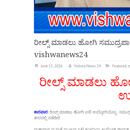
ರೀಲ್ಸ್ ಮಾಡಲು ಹೋಗಿ ಸಮುದ್ರಪ
vishwanews24
June 15, 2026
Vishwa News 24
Featured
,
ರ
ರೀಲ್ಸ್ ಮಾಡಲು ಹ
ಉ
ಕಾರವಾರ:
ರೀಲ್ಸ್ ಮಾಡಲು ಹೋಗಿ ಐಟಿ ಉದ್ಯೋಗಿಯೊಬ್ಬ ಸಮುದ್ರಪ
ತೀರದಲ್ಲಿ ನಡೆದಿದೆ.
ಮಹಾರಾಷ್ಟ್ರದ ಪುಣೆ ಮೂಲದ ಐಟಿ ಕಂಪನಿಯ ಉದ್ಯೋಗಿ ಜೀವನ್ ಭಟ್ಟ