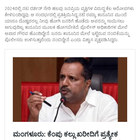
2024ರಲ್ಲಿ ನಟ ದರ್ಶನ್​ ಸೇರಿ ಹಲವು ಜನಪ್ರಿಯ ವ್ಯಕ್ತಿಗಳ ವಿರುದ್ಧ ಕೆಲ ಆರೋಪಗಳು
ಕೇಳಿಬಂದಿದ್ದವು. ಆ ಸಂದರ್ಭದಲ್ಲಿ ಪ್ರತಿಕ್ರಿಯಿಸಿದ್ದ ನಟಿ ರಮ್ಯಾ, ಕಾನೂನಿನ ಮುಂದೆ
ಯಾರೂ ದೊಡ್ಡವರಲ್ಲ. ನೀವು ಹೋಗಿ ಜನರಿಗೆ ಹೊಡೆದು ಅವರನ್ನು ಸಾಯಿಸಲು
ಆಗುವುದಿಲ್ಲ. ಕಾನೂನಿನ ಮೂಲಕ ಹೋಗಬೇಕಿದೆ. ಪೊಲೀಸ್ ಅಧಿಕಾರಿಗಳ ಮೇಲೆ
ಅಪಾರ ಗೌರವ ಹೊಂದಿದ್ದೇನೆ. ಜನರು ಕಾನೂನಿನ ಮೇಲೆ ಇಟ್ಟಿರುವ ನಂಬಿಕೆಯನ್ನು
ಪೊಲೀಸರು ಉಳಿಸುತ್ತಾರೆಂದು ನಂಬಿದ್ದೇನೆ ಎಂದು ವಿಶ್ವಾಸ ವ್ಯಕ್ತಪಡಿಸಿದ್ದರು.