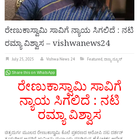
ರೇಣುಕಾಸ್ವಾಮಿ ಸಾವಿಗೆ ನ್ಯಾಯ ಸಿಗಲಿದೆ : ನಟಿ
ರಮ್ಯಾ ವಿಶ್ವಾಸ – vishwanews24
July 25, 2025
Vishwa News 24
Featured
,
ರಾಜ್ಯ ನ್ಯೂಸ್
Share this on WhatsApp
ರೇಣುಕಾಸ್ವಾಮಿ ಸಾವಿಗೆ
ನ್ಯಾಯ ಸಿಗಲಿದೆ : ನಟಿ
ರಮ್ಯಾ ವಿಶ್ವಾಸ
ಚಿತ್ರದುರ್ಗ ಮೂಲದ ರೇಣುಕಾಸ್ವಾಮಿ ಕೊಲೆ ಪ್ರಕರಣದ ಆರೋಪಿ ನಟ ದರ್ಶನ್​
ತೂಗುದೀಪ ಅವರಿಗೆ ಜಾಮೀನು ಮಂಜೂರು ಮಾಡಿರುವ ಹೈಕೋರ್ಟ್​ ಆದೇಶ