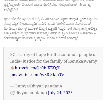
ಪ್ರಶ್ನಿಸಿದ್ದ ಅರ್ಜಿ ವಿಚಾರಣೆ ಪೂರ್ಣಗೊಳಿಸಿರುವ ಸುಪ್ರೀಂಕೋರ್ಟ್​ ತೀರ್ಪನ್ನು
ಕಾಯ್ದಿರಿಸಿದೆ.
ಇದರ ಬೆನ್ನಲೇ, ಪ್ರಕರಣದ ಬಗ್ಗೆ ಪ್ರತಿಕ್ರಿಯಿಸಿರುವ ಸ್ಯಾಂಡಲ್​ವುಡ್ ಕ್ವೀನ್ ಖ್ಯಾತಿಯ
ರಮ್ಯಾ, ಮೃತ ರೇಣುಕಾಸ್ವಾಮಿ ಸಾವಿಗೆ ನ್ಯಾಯ ಸಿಗಲಿದೆ ಎಂದು ಸೋಷಿಯಲ್
ಮೀಡಿಯಾ ಪೋಸ್ಟ್​ ಮೂಲಕ ವಿಶ್ವಾಸ ವ್ಯಕ್ತಪಡಿಸಿದ್ದಾರೆ. ನಟಿ ರಮ್ಯಾ ತಮ್ಮ ಅಧಿಕೃತ
ಎಕ್ಸ್​ ಖಾತೆಯಲ್ಲಿ ”ಭಾರತದ ಸಾಮಾನ್ಯ ಜನರಿಗೆ ಸುಪ್ರೀಂ ಕೋರ್ಟ್ ಆಶಾಕಿರಣ –
ರೇಣುಕಾಸ್ವಾಮಿ ಕುಟುಂಬಕ್ಕೆ ನ್ಯಾಯ” ಎಂದು ಬರೆದುಕೊಂಡಿದ್ದಾರೆ.
SC is a ray of hope for the common people of
India- justice for the family of Renukaswamy
https://t.co/Qr0biXBYgY
pic.twitter.com/wSSi3klhTv
— Ramya/Divya Spandana
(@divyaspandana)
July 24, 2025