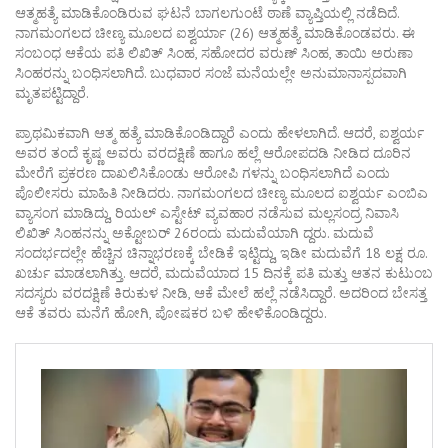
ಆತ್ಮಹತ್ಯೆ ಮಾಡಿಕೊಂಡಿರುವ ಘಟನೆ ಬಾಗಲಗುಂಟೆ ಠಾಣೆ ವ್ಯಾಪ್ತಿಯಲ್ಲಿ ನಡೆದಿದೆ.
ನಾಗಮಂಗಲದ ಚೀಣ್ಯ ಮೂಲದ ಐಶ್ವರ್ಯಾ (26) ಆತ್ಮಹತ್ಯೆ ಮಾಡಿಕೊಂಡವರು. ಈ
ಸಂಬಂಧ ಆಕೆಯ ಪತಿ ಲಿಖಿತ್ ಸಿಂಹ, ಸಹೋದರ ವರುಣ್ ಸಿಂಹ, ತಾಯಿ ಅರುಣಾ
ಸಿಂಹರನ್ನು ಬಂಧಿಸಲಾಗಿದೆ. ಬುಧವಾರ ಸಂಜೆ ಮನೆಯಲ್ಲೇ ಅನುಮಾನಾಸ್ಪದವಾಗಿ
ಮೃತಪಟ್ಟಿದ್ದಾರೆ.
ಪ್ರಾಥಮಿಕವಾಗಿ ಆತ್ಮ ಹತ್ಯೆ ಮಾಡಿಕೊಂಡಿದ್ದಾರೆ ಎಂದು ಹೇಳಲಾಗಿದೆ. ಆದರೆ, ಐಶ್ವರ್ಯ
ಅವರ ತಂದೆ ಕೃಷ್ಣ ಅವರು ವರದಕ್ಷಿಣೆ ಹಾಗೂ ಹಲ್ಲೆ ಆರೋಪದಡಿ ನೀಡಿದ ದೂರಿನ
ಮೇರೆಗೆ ಪ್ರಕರಣ ದಾಖಲಿಸಿಕೊಂಡು ಆರೋಪಿ ಗಳನ್ನು ಬಂಧಿಸಲಾಗಿದೆ ಎಂದು
ಪೊಲೀಸರು ಮಾಹಿತಿ ನೀಡಿದರು. ನಾಗಮಂಗಲದ ಚೀಣ್ಯ ಮೂಲದ ಐಶ್ವರ್ಯ ಎಂಬಿಎ
ವ್ಯಾಸಂಗ ಮಾಡಿದ್ದು, ರಿಯಲ್ ಎಸ್ಟೇಟ್ ವ್ಯವಹಾರ ನಡೆಸುವ ಮಲ್ಲಸಂದ್ರ ನಿವಾಸಿ
ಲಿಖಿತ್ ಸಿಂಹನನ್ನು ಅಕ್ಟೋಬರ್ 26ರಂದು ಮದುವೆಯಾಗಿ ದ್ದರು. ಮದುವೆ
ಸಂದರ್ಭದಲ್ಲೇ ಹೆಚ್ಚಿನ ಚಿನ್ನಾಭರಣಕ್ಕೆ ಬೇಡಿಕೆ ಇಟ್ಟಿದ್ದು, ಇಡೀ ಮದುವೆಗೆ 18 ಲಕ್ಷ ರೂ.
ಖರ್ಚು ಮಾಡಲಾಗಿತ್ತು. ಆದರೆ, ಮದುವೆಯಾದ 15 ದಿನಕ್ಕೆ ಪತಿ ಮತ್ತು ಆತನ ಕುಟುಂಬ
ಸದಸ್ಯರು ವರದಕ್ಷಿಣೆ ಕಿರುಕುಳ ನೀಡಿ, ಆಕೆ ಮೇಲೆ ಹಲ್ಲೆ ನಡೆಸಿದ್ದಾರೆ. ಅದರಿಂದ ಬೇಸತ್ತ
ಆಕೆ ತವರು ಮನೆಗೆ ಹೋಗಿ, ಪೋಷಕರ ಬಳಿ ಹೇಳಿಕೊಂಡಿದ್ದರು.