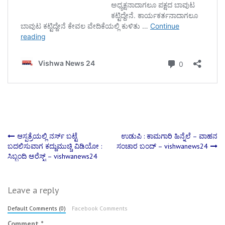
Post
ಆಸ್ಪತ್ರೆಯಲ್ಲಿ ನರ್ಸ್ ಬಟ್ಟೆ
ಉಡುಪಿ : ಕಾಮಗಾರಿ ಹಿನ್ನೆಲೆ – ವಾಹನ
ಬದಲಿಸುವಾಗ ಕದ್ದುಮುಚ್ಚಿ ವಿಡಿಯೋ :
ಸಂಚಾರ ಬಂದ್ – vishwanews24
ಸಿಬ್ಬಂದಿ ಅರೆಸ್ಟ್ – vishwanews24
navigation
Leave a reply
Default Comments (0)
Facebook Comments
Comment
*