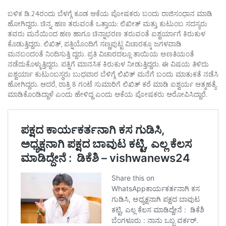
ಬಳಿಕ ಡಿ.24ರಂದು ಬೆಳಗ್ಗೆ ಕೂಡ ಆಕೆಯ ಪೋಷಕರು ಬಂದು ರಾಜಿಸಂಧಾನ ಮಾಡಿ
ಹೋಗಿದ್ದರು. ಚಿನ್ನ, ಹಣ ತರುವಂತೆ ಒತ್ತಾಯ: ಲಿಖೀತ್ ಮತ್ತು ಕುಟುಂಬ ಸದಸ್ಯರು
ತವರು ಮನೆಯಿಂದ ಹಣ ಹಾಗೂ ಚಿನ್ನಾಭರಣ ತರುವಂತೆ ಐಶ್ವರ್ಯಾಗೆ ಕಿರುಕುಳ
ಕೊಡುತ್ತಿದ್ದರು. ಲಿಖಿತ್, ಪತ್ನಿಯೊಂದಿಗೆ ಸಣ್ಣಪುಟ್ಟ ವಿಚಾರಕ್ಕೂ ಜಗಳವಾಡಿ
ಮನಬಂದಂತೆ ನಿಂದಿಸುತ್ತಿ ದ್ದರು. ಪ್ರತಿ ವಿಚಾರದಲ್ಲೂ ತಾಯಿಯ ಅಣತಿಯಂತೆ
ನಡೆದುಕೊಳ್ಳುತ್ತಿದ್ದರು. ಪತ್ನಿಗೆ ಮಾನಸಿಕ ಕಿರುಕುಳ ನೀಡುತ್ತಿದ್ದರು. ಈ ವಿಷಯ ತಿಳಿದು
ಐಶ್ವರ್ಯಾ ಕುಟುಂಬಸ್ಥರು ಬುಧವಾರ ಬೆಳಿಗ್ಗೆ ಲಿಖಿತ್ ಮನೆಗೆ ಬಂದು ಮಾತುಕತೆ ನಡೆಸಿ
ಹೋಗಿದ್ದರು. ಆದರೆ, ರಾತ್ರಿ 8 ಗಂಟೆ ಸುಮಾರಿಗೆ ಲಿಖಿತ್ ಕರೆ ಮಾಡಿ ಐಶ್ವರ್ಯ ಆತ್ಮಹತ್ಯೆ
ಮಾಡಿಕೊಂಡಿದ್ದಾಳೆ ಎಂದು ಹೇಳಿದ್ದ ಎಂದು ಆಕೆಯ ಪೋಷಕರು ಆರೋಪಿಸಿದ್ದಾರೆ.