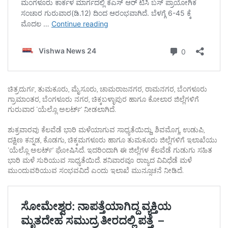
ಚಿತ್ರದುರ್ಗ, ತುಮಕೂರು, ಮೈಸೂರು, ಚಾಮರಾಜನಗರ, ರಾಮನಗರ, ಬೆಂಗಳೂರು
ಗ್ರಾಮಾಂತರ, ಬೆಂಗಳೂರು ನಗರ, ಚಿಕ್ಕಬಳ್ಳಾಪುರ ಹಾಗೂ ಕೋಲಾರ ಜಿಲ್ಲೆಗಳಿಗೆ
ಗುರುವಾರ ‘ಯೆಲ್ಲೊ ಅಲರ್ಟ್’ ನೀಡಲಾಗಿದೆ.
ಶುಕ್ರವಾರವು ಕೆಲವೆಡೆ ಭಾರಿ ಮಳೆಯಾಗುವ ಸಾಧ್ಯತೆಯಿದ್ದು, ಶಿವಮೊಗ್ಗ, ಉಡುಪಿ,
ದಕ್ಷಿಣ ಕನ್ನಡ, ಕೊಡಗು, ಚಿಕ್ಕಮಗಳೂರು ಹಾಗೂ ತುಮಕೂರು ಜಿಲ್ಲೆಗಳಿಗೆ ಇಲಾಖೆಯು
‘ಯೆಲ್ಲೊ ಅಲರ್ಟ್’ ಘೋಷಿಸಿದೆ. ಇದರಿಂದಾಗಿ ಈ ಜಿಲ್ಲೆಗಳ ಕೆಲವೆಡೆ ಗುಡುಗು ಸಹಿತ
ಭಾರಿ ಮಳೆ ಸುರಿಯುವ ಸಾಧ್ಯತೆಯಿದೆ. ಶನಿವಾರವೂ ರಾಜ್ಯದ ವಿವಿಧೆಡೆ ಮಳೆ
ಮುಂದುವರಿಯುವ ಸಂಭವವಿದೆ ಎಂದು ಇಲಾಖೆ ಮುನ್ಸೂಚನೆ ನೀಡಿದೆ.