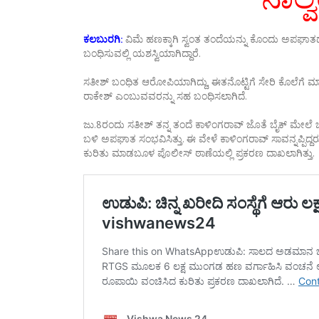
ಕಲಬುರಗಿ:
ವಿಮೆ ಹಣಕ್ಕಾಗಿ ಸ್ವಂತ ತಂದೆಯನ್ನು ಕೊಂದು ಅಪಘಾ
ಬಂಧಿಸುವಲ್ಲಿ ಯಶಸ್ವಿಯಾಗಿದ್ದಾರೆ.
ಸತೀಶ್ ಬಂಧಿತ ಆರೋಪಿಯಾಗಿದ್ದು, ಈತನೊಟ್ಟಿಗೆ ಸೇರಿ ಕೊಲೆಗೆ ಮ
ರಾಕೇಶ್ ಎಂಬುವವರನ್ನು ಸಹ ಬಂಧಿಸಲಾಗಿದೆ.
ಜು.8ರಂದು ಸತೀಶ್ ತನ್ನ ತಂದೆ ಕಾಳಿಂಗರಾವ್ ಜೊತೆ ಬೈಕ್ ಮೇಲೆ ಬರುತ್
ಬಳಿ ಅಪಘಾತ ಸಂಭವಿಸಿತ್ತು. ಈ ವೇಳೆ ಕಾಳಿಂಗರಾವ್ ಸಾವನ್ನಪ್ಪಿದ್
ಕುರಿತು ಮಾಡಬೂಳ ಪೊಲೀಸ್ ಠಾಣೆಯಲ್ಲಿ ಪ್ರಕರಣ ದಾಖಲಾಗಿತ್ತು.