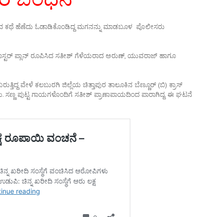
ತದ ಕಥೆ ಹೆಣೆದು ಓಡಾಡಿಕೊಂಡಿದ್ದ ಮಗನನ್ನು ಮಾಡಬೂಳ ಪೊಲೀಸರು
ಾಸ್ಟರ್ ಪ್ಲಾನ್ ರೂಪಿಸಿದ ಸತೀಶ್ ಗೆಳೆಯರಾದ ಅರುಣ್, ಯುವರಾಜ್ ಹಾಗೂ
ತಿದ್ದ ವೇಳೆ ಕಲಬುರಗಿ ಜಿಲ್ಲೆಯ ಚಿತ್ತಾಪುರ ತಾಲೂಕಿನ ಬೆಣ್ಣೂರ್ (ಬಿ) ಕ್ರಾಸ್
ದರು. ಸಣ್ಣ ಪುಟ್ಟ ಗಾಯಗಳೊಂದಿಗೆ ಸತೀಶ್ ಪ್ರಾಣಾಪಾಯದಿಂದ ಪಾರಾಗಿದ್ದ. ಈ ಘಟನೆ