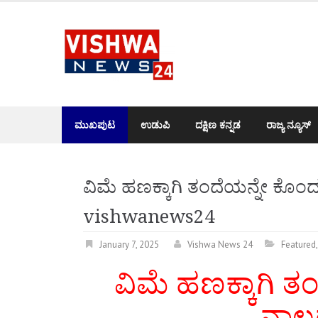
Skip
to
content
ಮುಖಪುಟ
ಉಡುಪಿ
ದಕ್ಷಿಣ ಕನ್ನಡ
ರಾಜ್ಯ ನ್ಯೂಸ್
ವಿಮೆ ಹಣಕ್ಕಾಗಿ ತಂದೆಯನ್ನೇ ಕೊಂ
vishwanews24
January 7, 2025
Vishwa News 24
Featured
ವಿಮೆ ಹಣಕ್ಕಾಗಿ 
ನಾಲ