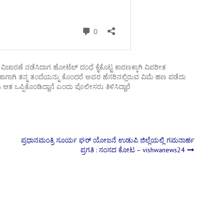
 ವಿಚಾರಣೆ ನಡೆಸಿದಾಗ ಹೋಟೆಲ್ ದಂಧೆ ಕೈಕೊಟ್ಟ ಕಾರಣಕ್ಕಾಗಿ ವಿಪರೀತ
. ಹಾಗಾಗಿ ತನ್ನ ತಂದೆಯನ್ನು ಕೊಂದರೆ ಅವರ ಹೆಸರಿನಲ್ಲಿರುವ ವಿಮೆ ಹಣ ಪಡೆದು
ಆತ ಒಪ್ಪಿಕೊಂಡಿದ್ದಾನೆ ಎಂದು ಪೊಲೀಸರು ತಿಳಿಸಿದ್ದಾರೆ
ಪ್ರಧಾನಮಂತ್ರಿ ಸೂರ್ಯ ಘರ್ ಯೋಜನೆ ಉಡುಪಿ ಜಿಲ್ಲೆಯಲ್ಲಿ ಗಮನಾರ್ಹ
ಪ್ರಗತಿ : ಸಂಸದ ಕೋಟ – vishwanews24