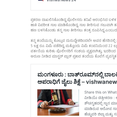
ಪ್ರಕರಣ ದಾಖಲಿಸಿಕೊಂಡಿದ್ದ ಪೊಲೀಸರು ತನಿಖೆ ಆರಂಭಿಸಿದ ಬಳಿಕ 
ಹಾಕಿ ವಿಪರೀತ ಸಾಲ ಮಾಡಿಕೊಂಡಿದ್ದ. ಸಾಲ ತೀರಿಸುವ ಸಲುವಾಗಿ ತನ
ಹಣ ಬಳಸಿಕೊಂಡು ತನ್ನ ಸಾಲ ತೀರಿಸಲು ತಂತ್ರ ರೂಪಿಸಿದ್ದ ಎಂಬು
ತನ್ನ ತಂದೆಯನ್ನು ಕೊಲ್ಲುವ ದುರುದ್ದೇಶದಿಂದಲೇ ಅವರ ಹೆಸರಿನಲ
5 ಲಕ್ಷ ರೂ. ವಿಮೆ ಪಡೆದಿದ್ದ. ಮತ್ತೊಂದು ವಿಮೆ ಕಂಪನಿಯಿಂದ 22 ಲ
ವರ್ತನೆಯ ಕುರಿತು ಪೊಲೀಸರಿಗೆ ಸಂಶಯ ವ್ಯಕ್ತವಾಗಿತ್ತು. ಇದರಿಂ
ಅರುಣ ನೀಡಿದ ಮಾಸ್ಟರ್ ಪ್ಲಾನ್ ಪ್ರಕಾರ ತಂದೆಯ ಕೊಲೆಗೆ ವ್ಯವಸ್ಥಿತ ಸಂ