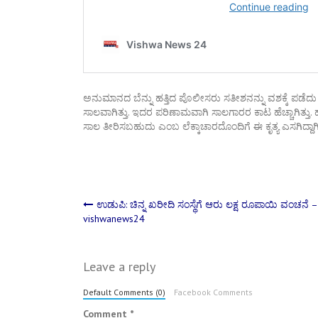
ಅನುಮಾನದ ಬೆನ್ನು ಹತ್ತಿದ ಪೊಲೀಸರು ಸತೀಶನನ್ನು ವಶಕ್ಕೆ ಪಡೆದು
ಸಾಲವಾಗಿತ್ತು. ಇದರ ಪರಿಣಾಮವಾಗಿ ಸಾಲಗಾರರ ಕಾಟ ಹೆಚ್ಚಾಗಿತ್ತು
ಸಾಲ ತೀರಿಸಬಹುದು ಎಂಬ ಲೆಕ್ಕಾಚಾರದೊಂದಿಗೆ ಈ ಕೃತ್ಯ ಎಸಗಿದ್ದಾಗಿ 
Post
ಉಡುಪಿ: ಚಿನ್ನ ಖರೀದಿ ಸಂಸ್ಥೆಗೆ ಆರು‌ ಲಕ್ಷ ರೂಪಾಯಿ ವಂಚನೆ –
vishwanews24
navigation
Leave a reply
Default Comments (0)
Facebook Comments
Comment
*