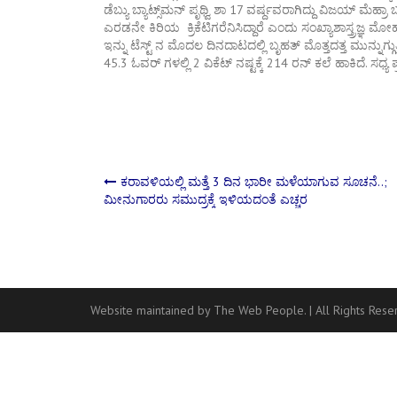
ಡೆಬ್ಯು ಬ್ಯಾಟ್ಸ್‌ಮನ್ ಪೃಥ್ವಿ ಶಾ 17 ವರ್ಷ್ದವರಾಗಿದ್ದು ವಿಜಯ್ ಮ
ಎರಡನೇ ಕಿರಿಯ ಕ್ರಿಕೆಟಿಗರೆನಿಸಿದ್ದಾರೆ ಎಂದು ಸಂಖ್ಯಾಶಾಸ್ತ್ರಜ್ಞ ಮ
ಇನ್ನು ಟೆಸ್ಟ್ ನ ಮೊದಲ ದಿನದಾಟದಲ್ಲಿ ಬೃಹತ್ ಮೊತ್ತದತ್ತ ಮುನ್ನು
45.3 ಓವರ್ ಗಳಲ್ಲಿ 2 ವಿಕೆಟ್ ನಷ್ಟಕ್ಕೆ 214 ರನ್ ಕಲೆ ಹಾಕಿದೆ. ಸಧ್ಯ 
Post
ಕರಾವಳಿಯಲ್ಲಿ ಮತ್ತೆ 3 ದಿನ ಭಾರೀ ಮಳೆಯಾಗುವ ಸೂಚನೆ..;
ಮೀನುಗಾರರು ಸಮುದ್ರಕ್ಕೆ ಇಳಿಯದಂತೆ ಎಚ್ಚರ
navigation
Website maintained by The Web People.
|
All Rights Res