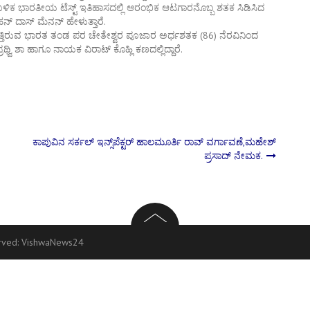
ೆಹ್ರಾ ಬಳಿಕ ಭಾರತೀಯ ಟೆಸ್ಟ್ ಇತಿಹಾಸದಲ್ಲಿ ಆರಂಭಿಕ ಆಟಗಾರನೊಬ್ಬ ಶತಕ ಸಿಡಿಸಿದ
ೋಹನ್ ದಾಸ್ ಮೆನನ್ ಹೇಳುತ್ತಾರೆ.
ಗ್ಗುತ್ತಿರುವ ಭಾರತ ತಂಡ ಪರ ಚೇತೇಶ್ವರ ಪೂಜಾರ ಅರ್ಧಶತಕ (86) ನೆರವಿನಿಂದ
ಪ್ರಥ್ವಿ ಶಾ ಹಾಗೂ ನಾಯಕ ವಿರಾಟ್ ಕೊಹ್ಲಿ ಕಣದಲ್ಲಿದ್ದಾರೆ.
ಕಾಪುವಿನ ಸರ್ಕಲ್ ಇನ್ಸ್‌ಪೆಕ್ಟರ್ ಹಾಲಮೂರ್ತಿ ರಾವ್ ವರ್ಗಾವಣೆ,ಮಹೇಶ್
ಪ್ರಸಾದ್ ನೇಮಕ.
erved:
VishwaNews24