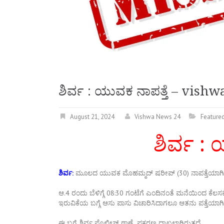
ಶಿರ್ವ : ಯುವಕ ನಾಪತ್ತೆ – vis
August 21, 2024
Vishwa News 24
Feature
ಶಿರ್ವ : 
ಶಿರ್ವ:
ಮೂಲದ ಯುವಕ ಮೊಹಮ್ಮದ್‌ ಷರೀಪ್‌ (30) ನಾಪತ್ತೆಯಾಗಿರ
ಆ.4 ರಂದು ಬೆಳಿಗ್ಗೆ 08:30 ಗಂಟೆಗೆ ಎಂದಿನಂತೆ ಮನೆಯಿಂದ ಕೆಲಸ
ಇರುವಿಕೆಯ ಬಗ್ಗೆ ಆಸು ಪಾಸು ವಿಚಾರಿಸಿದಾಗಲೂ ಆತನು ಪತ್ತೆಯಾಗಿರ
ಈ ಬಗ್ಗೆ ಶಿರ್ವ ಪೊಲೀಸ್ ಠಾಣೆ ಪ್ರಕರಣ ದಾಖಲಾಗಿರುತ್ತದೆ.