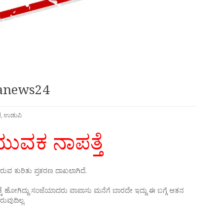
hwanews24
d
,
ಉಡುಪಿ
ಯುವಕ ನಾಪತ್ತೆ
ುವ ಕುರಿತು ಪ್ರಕರಣ ದಾಖಲಾಗಿದೆ.
ಕ್ಕೆ ಹೋಗಿದ್ದು ಸಂಜೆಯಾದರು ವಾಪಾಸು ಮನೆಗೆ ಬಾರದೇ ಇದ್ದು ಈ ಬಗ್ಗೆ ಆತನ
ುವುದಿಲ್ಲ.