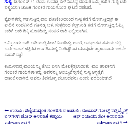
ಸುಳ್ಯ
:ಡಿಸೆಂಬರ್ 21 ರಂದು ಗೂನಡ್ಕ ಬಳಿ ನಿಂತಿದ್ದ ಮಾರುತಿ ಓಮ್ನಿ ಕಾರಿಗೆ ಗುದ್ದಿ ಲಾರಿ
ಪಲ್ಟಿಯಾಗಿ ಚಾಲಕ ಗಂಭೀರ ಗಾಯಗೊಂಡ ಘಟನೆ ನಡೆದಿದೆ.
ಪೈಪ್‌ಗಳನ್ನು ಸಾಗಿಸುತ್ತಿದ್ದ ಲಾರಿ ಮಡಿಕೇರಿಯಿಂದ ಸುಳ್ಯ ಕಡೆಗೆ ಹೋಗುತ್ತಿದ್ದಾಗ ಈ
ಘಟನೆ ಸಂಭವಿಸಿದೆ. ಗೂನಡ್ಕ ಬಳಿ, ಸುಳ್ಯದಿಂದ ಕಲ್ಲಗುಂಡಿ ಕಡೆಗೆ ಹೋಗುತ್ತಿದ್ದ ಓಮ್ನಿ
ಕಾರಿಗೆ ಲಾರಿ ಡಿಕ್ಕಿ ಹೊಡೆದಿದ್ದು, ನಂತರ ಲಾರಿ ಪಲ್ಟಿಯಾಗಿದೆ.
ಓಮ್ನಿ ಕಾರು ಲಾರಿ ಅಡಿಯಲ್ಲಿ ಸಿಲುಕಿಕೊಂಡಿತ್ತು. ಆದರೆ, ಅಪಘಾತದ ಸಮಯದಲ್ಲಿ
ಕಾರು ಚಾಲಕ ಹತ್ತಿರದ ಅಂಗಡಿಯಲ್ಲಿ ನಿಂತಿದ್ದರಿಂದ ಯಾವುದೇ ಪ್ರಾಣಾಪಾಯ ಆಗದೇ
ಪಾರಾಗಿದ್ದಾರೆ.
ಉರುಳಿಬಿದ್ದ ಲಾರಿಯನ್ನು ಜೆಸಿಬಿ ಬಳಸಿ ಮೇಲಕ್ಕೆತ್ತಲಾಯಿತು. ಲಾರಿ ಚಾಲಕನಿಗೆ
ಗಂಭೀರ ಗಾಯಗಳಾಗಿದ್ದು, ಅವರನ್ನು ಆಂಬ್ಯುಲೆನ್ಸ್‌ನಲ್ಲಿ ಸುಳ್ಯ ಆಸ್ಪತ್ರೆಗೆ
ದಾಖಲಿಸಲಾಗಿದೆ. ಅವರು ಶಿವಮೊಗ್ಗ ಮೂಲದವರು ಎಂದು ವರದಿಯಾಗಿದೆ.
Post
ಉಡುಪಿ : ಜಿಲ್ಲೆಯಾದ್ಯಂತ ಸಂಚರಿಸುವ
ಉಡುಪಿ : ಮಲಬಾರ್ ಗೋಲ್ಡ್ ನಲ್ಲಿ ಬ್ರೈಡ್ಸ್
ಬಸ್‌ಗಳಿಗೆ ಡೋರ್ ಅಳವಡಿಕೆ ಕಡ್ಡಾಯ –
ಆಫ್ ಇಂಡಿಯಾ ಶೋ ಅನಾವರಣ –
vishwanews24
vishwanews24
navigation