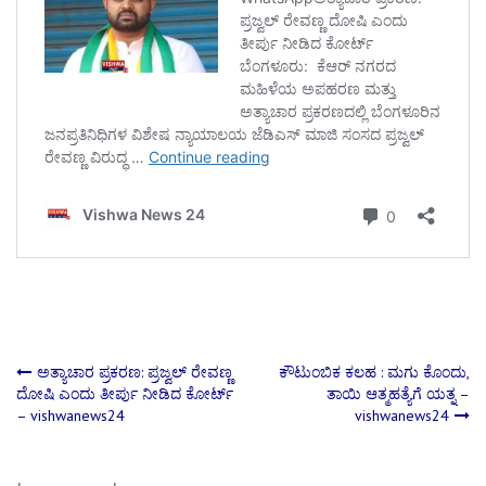
Post
ಅತ್ಯಾಚಾರ ಪ್ರಕರಣ: ಪ್ರಜ್ವಲ್ ರೇವಣ್ಣ
ಕೌಟುಂಬಿಕ ಕಲಹ : ಮಗು ಕೊಂದು,
ದೋಷಿ ಎಂದು ತೀರ್ಪು ನೀಡಿದ ಕೋರ್ಟ್‌
ತಾಯಿ ಆತ್ಮಹತ್ಯೆಗೆ ಯತ್ನ –
– vishwanews24
vishwanews24
navigation