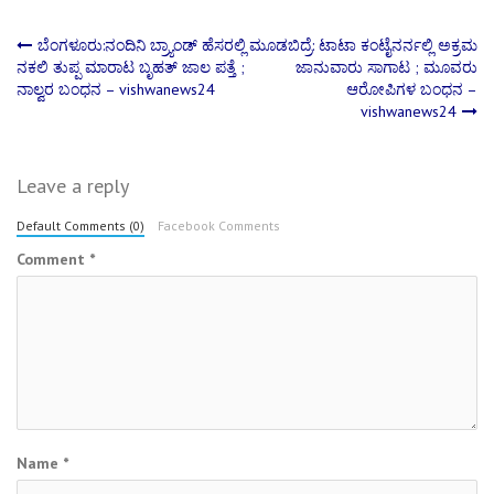
Post
ಬೆಂಗಳೂರು:ನಂದಿನಿ ಬ್ರ್ಯಾಂಡ್ ಹೆಸರಲ್ಲಿ
ಮೂಡಬಿದ್ರೆ: ಟಾಟಾ ಕಂಟೈನರ್ನಲ್ಲಿ ಅಕ್ರಮ
ನಕಲಿ ತುಪ್ಪ ಮಾರಾಟ ಬೃಹತ್ ಜಾಲ ಪತ್ತೆ ;
ಜಾನುವಾರು ಸಾಗಾಟ ; ಮೂವರು
ನಾಲ್ವರ ಬಂಧನ – vishwanews24
ಆರೋಪಿಗಳ ಬಂಧನ –
navigation
vishwanews24
Leave a reply
Default Comments (0)
Facebook Comments
Comment
*
Name
*