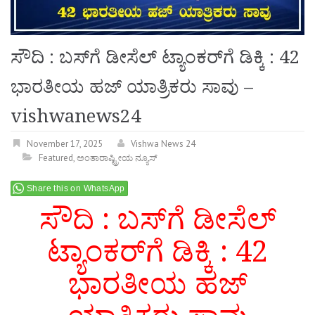
ಸೌದಿ : ಬಸ್‌ಗೆ ಡೀಸೆಲ್ ಟ್ಯಾಂಕರ್‌ಗೆ ಡಿಕ್ಕಿ : 42
ಭಾರತೀಯ ಹಜ್‌ ಯಾತ್ರಿಕರು ಸಾವು –
vishwanews24
November 17, 2025
Vishwa News 24
Featured
,
ಅಂತಾರಾಷ್ಟ್ರೀಯ ನ್ಯೂಸ್
Share this on WhatsApp
ಸೌದಿ : ಬಸ್‌ಗೆ ಡೀಸೆಲ್
ಟ್ಯಾಂಕರ್‌ಗೆ ಡಿಕ್ಕಿ : 42
ಭಾರತೀಯ ಹಜ್‌