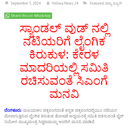
September 5, 2024
Vishwa News 24
Featured
,
ರಾಜ್ಯ ನ್ಯೂಸ್
Share this on WhatsApp
ಸ್ಯಾಂಡಲ್ ವುಡ್ ನಲ್ಲಿ
ನಟಿಯರಿಗೆ ಲೈಂಗಿಕ
ಕಿರುಕುಳ: ಕೇರಳ
ಮಾದರಿಯಲ್ಲಿ ಸಮಿತಿ
ರಚಿಸುವಂತೆ ಸಿಎಂಗೆ
ಮನವಿ
ಬೆಂಗಳೂರು:
ಮಲಯಾಳಂ ಚಿತ್ರರಂಗದಂತೆ ಕನ್ನಡ ಚಿತ್ರರಂಗದಲ್ಲಿಯೂ ನಟಿಯರ
ಮೇಲಾಗುತ್ತಿರುವ ಲೈಂಗಿಕ ಕಿರುಕುಳ, ಶೋಷಣೆ ಅಧ್ಯಯನಕ್ಕೆ ಸಮಿತಿ ರಚಿಸುವಂತೆ ಫೈರ್
ನಿಯೋಗ ಮುಖ್ಯಮಂತ್ರಿ ಸಿದ್ದರಾಮಯ್ಯ ಅವರಿಗೆ ಮನವಿ ಮಾಡಿದೆ.