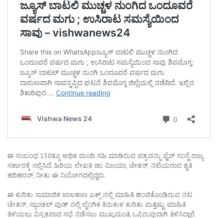
ಈ ಸಂಬಂಧ 130ಕ್ಕೂ ಅಧಿಕ ಮಂದಿ ಸಹಿ ಮಾಡಿರುವ ಪತ್ರವನ್ನು ಫೈರ್ ಸಂಸ್ಥೆ ರಾಜ್ಯ
ಸರ್ಕಾರಕ್ಕೆ ಸಲ್ಲಿಸಿದೆ. ಹಿರಿಯ ಲೇಖಕಿ ಡಾ. ವಿಜಯಾ, ಚೇತನ್, ನಟಿಯರಾದ ಶೃತಿ
ಹರಿಹರನ್, ನೀತು ಈ ನಿಯೋಗದಲ್ಲಿದ್ದರು.
ಈ ಕುರಿತು ಸಾಮಾಜಿಕ ಜಾಲತಾಣ ಎಕ್ಸ್ ನಲ್ಲಿ ಮಾಹಿತಿ ಹಂಚಿಕೊಂಡಿರುವ ನಟ
ಚೇತನ್, ಸ್ಯಾಂಡಲ್ ವುಡ್ ನಲ್ಲಿ ಲೈಂಗಿಕ ಕಿರುಕುಳ ಕುರಿತು ಮತ್ತಷ್ಟು ಮಾಹಿತಿ
ತಿಳಿಯಲು ವಿಸ್ತೃತವಾದ ಸಭೆ ನಡೆಸಲು ಮುಖ್ಯಮಂತ್ರಿ ಒಪ್ಪಿರುವುದಾಗಿ ತಿಳಿಸಿದ್ದಾರೆ.