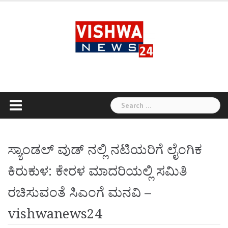
Skip
to
content
Search
for:
ಸ್ಯಾಂಡಲ್ ವುಡ್ ನಲ್ಲಿ ನಟಿಯರಿಗೆ ಲೈಂಗಿಕ
ಕಿರುಕುಳ: ಕೇರಳ ಮಾದರಿಯಲ್ಲಿ ಸಮಿತಿ
ರಚಿಸುವಂತೆ ಸಿಎಂಗೆ ಮನವಿ –
vishwanews24