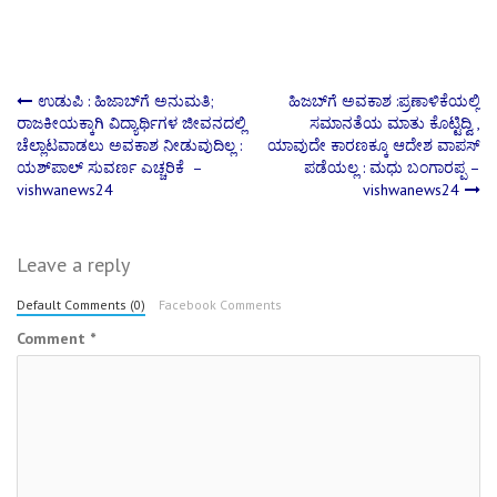
Post
ಉಡುಪಿ : ಹಿಜಾಬ್‌ಗೆ ಅನುಮತಿ;
ಹಿಜಬ್‌ಗೆ ಅವಕಾಶ :ಪ್ರಣಾಳಿಕೆಯಲ್ಲಿ
ರಾಜಕೀಯಕ್ಕಾಗಿ ವಿದ್ಯಾರ್ಥಿಗಳ ಜೀವನದಲ್ಲಿ
ಸಮಾನತೆಯ ಮಾತು ಕೊಟ್ಟಿದ್ವಿ ,
ಚೆಲ್ಲಾಟವಾಡಲು ಅವಕಾಶ ನೀಡುವುದಿಲ್ಲ :
ಯಾವುದೇ ಕಾರಣಕ್ಕೂ ಆದೇಶ ವಾಪಸ್
navigation
ಯಶ್‌ಪಾಲ್ ಸುವರ್ಣ ಎಚ್ಚರಿಕೆ –
ಪಡೆಯಲ್ಲ : ಮಧು ಬಂಗಾರಪ್ಪ –
vishwanews24
vishwanews24
Leave a reply
Default Comments (0)
Facebook Comments
Comment
*