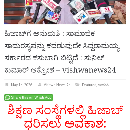
ಹಿಜಾಬ್‌ಗೆ ಅನುಮತಿ : ಸಾಮಾಜಿಕ
ಸಾಮರಸ್ಯವನ್ನು ಕದಡುವುದೇ ಸಿದ್ದರಾಮಯ್ಯ
ಸರ್ಕಾರದ ಕಸುಬಾಗಿ ಬಿಟ್ಟಿದೆ : ಸುನಿಲ್
ಕುಮಾರ್ ಆಕ್ರೋಶ – vishwanews24
May 14, 2026
Vishwa News 24
Featured
,
ಉಡುಪಿ
Share this on WhatsApp
ಶಿಕ್ಷಣ ಸಂಸ್ಥೆಗಳಲ್ಲಿ ಹಿಜಾಬ್
ಧರಿಸಲು ಅವಕಾಶ: