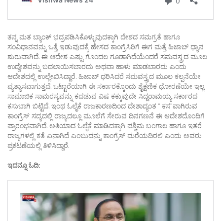
ತನ್ನ ಮತ ಬ್ಯಾಂಕ್ ಭದ್ರಪಡಿಸಿಕೊಳ್ಳುವುದಕ್ಕಾಗಿ ದೇಶದ ಸಮಗ್ರತೆ ಹಾಗೂ
ಸಂವಿಧಾನವನ್ನು ಒತ್ತೆ ಇಡುವುದಕ್ಕೆ ಹೇಸದ ಕಾಂಗ್ರೆಸಿರಿಗೆ ಈಗ ಮತ್ತೆ ಹಿಜಾಬ್ ಧ್ಯಾನ
ಶುರುವಾಗಿದೆ. ಈ ಆದೇಶ ಎಷ್ಟು ಗೊಂದಲ ಗೂಡಾಗಿದೆಯೆಂದರೆ ಸಮವಸ್ತ್ರದ ಮೂಲ
ಉದ್ದೇಶವನ್ನು ಬದಲಾಯಿಸಬಾರದು ಅಥವಾ ಹಾಳು ಮಾಡಬಾರದು ಎಂದು
ಆದೇಶದಲ್ಲಿ ಉಲ್ಲೇಖಿಸಿದ್ದಾರೆ. ಹಿಜಾಬ್ ಧರಿಸಿದರೆ ಸಮವಸ್ತ್ರದ ಮೂಲ ಕಲ್ಪನೆಯೇ
ವ್ಯತ್ಯಾಸವಾಗುತ್ತದೆ. ಒಟ್ಟಾರೆಯಾಗಿ ಈ ಸರ್ಕಾರಕ್ಕೊಂದು ಶೈಕ್ಷಣಿಕ ಧೋರಣೆಯೇ ಇಲ್ಲ.
ಸಾಮಾಜಿಕ ಸಾಮರಸ್ಯವನ್ನು ಕದಡುವ ವಿಷ ಕಕ್ಕುವುದೇ ಸಿದ್ದರಾಮಯ್ಯ ಸರ್ಕಾರದ
ಕಸುಬಾಗಿ ಬಿಟ್ಟಿದೆ. ಇಂಥ ಓಲೈಕೆ ರಾಜಕಾರಣದಿಂದ ದೇಶಾದ್ಯಂತ ” ಕಸ”ವಾಗಿರುವ
ಕಾಂಗ್ರೆಸ್ ಸದ್ಯದಲ್ಲಿ ರಾಜ್ಯದಲ್ಲೂ ಮೂಲೆಗೆ ಸೇರುವ ದಿನಗಣನೆ ಈ ಆದೇಶದೊಂದಿಗೆ
ಪ್ರಾರಂಭವಾಗಿದೆ. ಅತಿಯಾದ ಓಲೈಕೆ ಮಾಡಿದಕ್ಕಾಗಿ ಪಶ್ಚಿಮ ಬಂಗಾಲ ಹಾಗೂ ಇತರೆ
ರಾಜ್ಯಗಳಲ್ಲಿ ಕತೆ ಏನಾಗಿದೆ ಎಂಬುದನ್ನು ಕಾಂಗ್ರೆಸ್ ಮರೆಯದಿರಲಿ ಎಂದು ಅವರು
ಪ್ರಕಟಣೆಯಲ್ಲಿ ತಿಳಿಸಿದ್ದಾರೆ.
ಇದನ್ನೂ ಓದಿ: