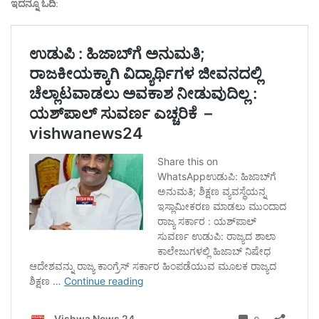
ಇದನ್ನೂ ಓದಿ: