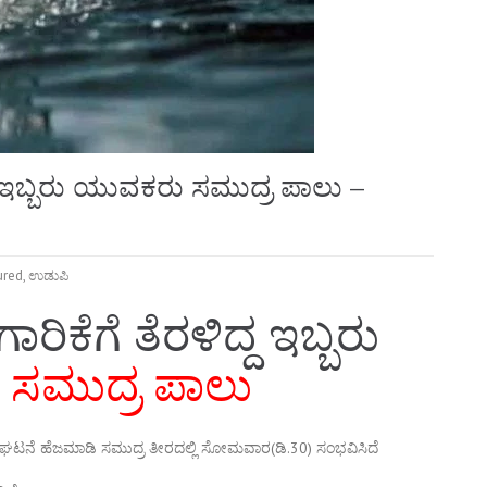
ದ ಇಬ್ಬರು ಯುವಕರು ಸಮುದ್ರ ಪಾಲು –
ured
,
ಉಡುಪಿ
ರಿಕೆಗೆ ತೆರಳಿದ್ದ ಇಬ್ಬರು
ು
ಸಮುದ್ರ ಪಾಲು
ುವ ಘಟನೆ ಹೆಜಮಾಡಿ ಸಮುದ್ರ ತೀರದಲ್ಲಿ ಸೋಮವಾರ(ಡಿ.30) ಸಂಭವಿಸಿದೆ