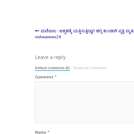
Post
ಮಣಿಪಾಲ : ಆತ್ಮಹತ್ಯೆ ಯತ್ನಿಸುತ್ತಿದ್ದಾಗ ಹಗ್ಗ ತುಂಡಾಗಿ ವ್ಯಕ್ತಿ ಮೃತ್
vishwanews24
navigation
Leave a reply
Default Comments (0)
Facebook Comments
Comment
*
Name
*