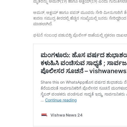
ಮೃತರನ್ನು ಅಮನ್(19) ಹಾಗೂ ಅಕ್ಷಯ್(19) ಎಂದು ಗುರುತಿಸಲಾಗಿ
ಅಮನ್, ಅಕ್ಷಯ್ ಹಾಗೂ ಪವನ್ ಮೂವರು ಸೇರಿ ಮೀನುಗಾರಿಗೆ ತೆರಳಿದ
ಕಾರಣ ಸಮುದ್ರ ತೀರದಲ್ಲಿ ಹೆಚ್ಚಿನ ಸಂಖ್ಯೆಯಲ್ಲಿ ಜನರು ಸೇರಿದ್ದರಿಂದ
ಮಾಡಲಾಗಿದೆ.
ಘಟನೆ ಸಂಬಂಧ ಪಡುಬಿದ್ರಿ ಪೊಲೀಸ್ ಠಾಣೆಯಲ್ಲಿ ಪ್ರಕರಣ ದಾಖಲಾ