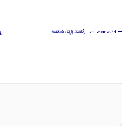
ಯು –
ಉಡುಪಿ : ವ್ಯಕ್ತಿ ನಾಪತ್ತೆ – vishwanews24