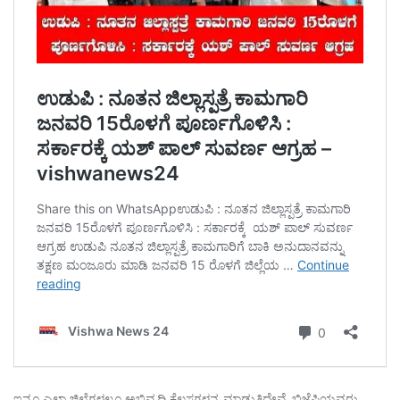
ಇನ್ನೂ ಎಲ್ಲಾ ಜಿಲ್ಲೆಗಳಲ್ಲೂ ಅಭಿವೃದ್ಧಿ ಕೆಲಸಗಳನ್ನ ಮಾಡುತ್ತಿದ್ದೇವೆ. ಬಿಜೆಪಿಯವರು