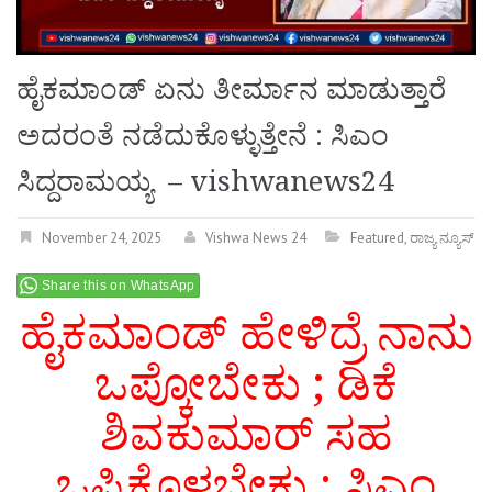
ಹೈಕಮಾಂಡ್ ಏನು ತೀರ್ಮಾನ ಮಾಡುತ್ತಾರೆ
ಅದರಂತೆ ನಡೆದುಕೊಳ್ಳುತ್ತೇನೆ : ಸಿಎಂ
ಸಿದ್ದರಾಮಯ್ಯ – vishwanews24
November 24, 2025
Vishwa News 24
Featured
,
ರಾಜ್ಯ ನ್ಯೂಸ್
Share this on WhatsApp
ಹೈಕಮಾಂಡ್ ಹೇಳಿದ್ರೆ ನಾನು
ಒಪ್ಕೋಬೇಕು ; ಡಿಕೆ
ಶಿವಕುಮಾರ್ ಸಹ
ಒಪ್ಪಿಕೊಳ್ಳಬೇಕು : ಸಿಎಂ