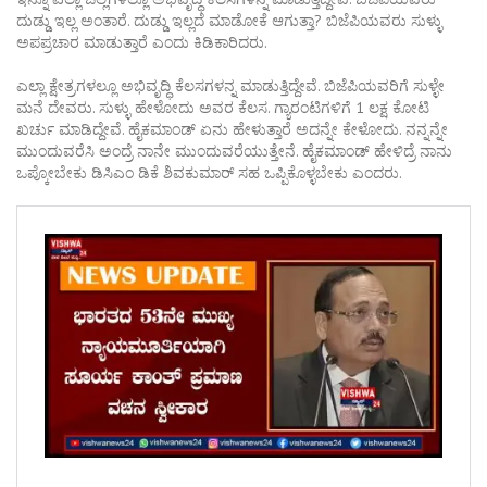
ದುಡ್ಡು ಇಲ್ಲ ಅಂತಾರೆ. ದುಡ್ಡು ಇಲ್ಲದೆ ಮಾಡೋಕೆ ಆಗುತ್ತಾ? ಬಿಜೆಪಿಯವರು ಸುಳ್ಳು
ಅಪಪ್ರಚಾರ ಮಾಡುತ್ತಾರೆ ಎಂದು ಕಿಡಿಕಾರಿದರು.
ಎಲ್ಲಾ ಕ್ಷೇತ್ರಗಳಲ್ಲೂ ಅಭಿವೃದ್ಧಿ ಕೆಲಸಗಳನ್ನ ಮಾಡುತ್ತಿದ್ದೇವೆ. ಬಿಜೆಪಿಯವರಿಗೆ ಸುಳ್ಳೇ
ಮನೆ ದೇವರು. ಸುಳ್ಳು ಹೇಳೋದು ಅವರ ಕೆಲಸ. ಗ್ಯಾರಂಟಿಗಳಿಗೆ 1 ಲಕ್ಷ ಕೋಟಿ
ಖರ್ಚು ಮಾಡಿದ್ದೇವೆ. ಹೈಕಮಾಂಡ್ ಏನು ಹೇಳುತ್ತಾರೆ ಅದನ್ನೇ ಕೇಳೋದು. ನನ್ನನ್ನೇ
ಮುಂದುವರೆಸಿ ಅಂದ್ರೆ ನಾನೇ ಮುಂದುವರೆಯುತ್ತೇನೆ. ಹೈಕಮಾಂಡ್ ಹೇಳಿದ್ರೆ ನಾನು
ಒಪ್ಕೋಬೇಕು ಡಿಸಿಎಂ ಡಿಕೆ ಶಿವಕುಮಾರ್ ಸಹ ಒಪ್ಪಿಕೊಳ್ಳಬೇಕು ಎಂದರು.