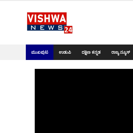
Skip
to
content
ಮುಖಪುಟ
ಉಡುಪಿ
ದಕ್ಷಿಣ ಕನ್ನಡ
ರಾಜ್ಯ ನ್ಯೂಸ್