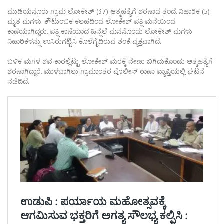
ಮುಡಿಯನೂರು ಗ್ರಾಮ ಲೋಕೇಶ್ (37) ಆತ್ಮಹತ್ಯೆಗೆ ಶರಣಾದ ತಂದೆ. ನಿಹಾರಿಕ (5)
ಮೃತ ಮಗಳು. ಕೌಟುಂಬಿಕ ಕಲಹದಿಂದ ಲೋಕೇಶ್ ಪತ್ನಿ ಮನೆಯಿಂದ
ಕಾಣೆಯಾಗಿದ್ದರು. ಪತ್ನಿ ಕಾಣೆಯಾದ ಹಿನ್ನೆಲೆ ಮನನೊಂದು ಲೋಕೇಶ್ ಮಗಳು
ನಿಹಾರಿಕಳನ್ನು ಉಸಿರುಗಟ್ಟಿಸಿ ಕೊಲೆಗೈದಿರುವ ಶಂಕೆ ವ್ಯಕ್ತವಾಗಿದೆ.
ಬಳಿಕ ಮಗಳ ಶವ ಕಾರಲ್ಲಿಟ್ಟು ಲೋಕೇಶ್ ಮರಕ್ಕೆ ನೇಣು ಬಿಗಿದುಕೊಂಡು ಆತ್ಮಹತ್ಯೆಗೆ
ಶರಣಾಗಿದ್ದಾರೆ. ಮುಳಬಾಗಿಲು ಗ್ರಾಮಾಂತರ ಪೊಲೀಸ್ ಠಾಣಾ ವ್ಯಾಪ್ತಿಯಲ್ಲಿ ಘಟನೆ
ನಡೆದಿದೆ.