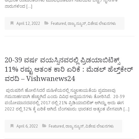
ಆಧುನಿಕ ರೂಪಾಂತರಗಳು ಮೂಲಭೂತವಾಗಿ ಸಾವಯವ ಬಟ್ಟೆ / ನೈಸರ್ಗಿಕ
ನಾರುಗಳಿಂದ […]
April 12, 2022
Featured
,
ರಾಜ್ಯ ನ್ಯೂಸ್
,
ವಿಶೇಷ ಲೇಖನಗಳು
20-39 ವರ್ಷ ವಯಸ್ಸಿನವರಲ್ಲಿ ಪ್ರಿಡಯಾಬಿಟಿಕ್ಸ್‌
11% ರಷ್ಟು ಆತಂಕ ಕಾರಿ ಏರಿಕೆ : ಮೆಡಲ್ ಹೆಲ್ತ್‌ಕೇರ್
ವರದಿ – Vishwanews24
ಪುರುಷರಿಗೆ ಹೋಲಿಸಿದರೆ ಮಹಿಳೆಯರಲ್ಲಿ ಸ್ಥೂಲಕಾಯತೆಯ ಪ್ರಮಾಣವು
ಗಮನಾರ್ಹವಾಗಿ ಹೆಚ್ಚಾಗಿದೆ ಎಂದು ವಿವಿಧ ಅಧ್ಯಯನಗಳು ತೋರಿಸಿವೆ. 20-39
ವಯೋಮಾನದವರಲ್ಲಿ, 2017 ರಲ್ಲಿ 21% ಪ್ರಿಡಿಯಾಬಿಟಿಕ್ ಆಗಿದ್ದು, ಅದು ಈಗ
2022 ರಲ್ಲಿ 32% ಕ್ಕೆ ಏರಿಕೆ ಆಗಿದೆ. ಬೆಂಗಳೂರು: ಭಾರತದ ಅತ್ಯಂತ ವೇಗವಾಗಿ […]
April 6, 2022
Featured
,
ರಾಜ್ಯ ನ್ಯೂಸ್
,
ವಿಶೇಷ ಲೇಖನಗಳು