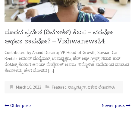
ದೂರದ ಪ್ರದೇಶ (ರಿಮೋಟ್) ಕೆಲಸ – ವರವೋ
ಅಥವಾ ಶಾಪವೋ? – Vishwanews24
Contributed by Anand Dorairaj, VP, Head of Growth, Savaari Car
Rentals ಆನಂದ್ ದೊರೈರಾಜ್, ಉಪಾಧ್ಯಕ್ಷರು, ಹೆಡ್ ಆಫ್ ಗ್ರೌಥ್, ಸವಾರಿ ಕಾರ್
ರೆಂಟಲ್ಸ್ ಕೊಡುಗೆ ಆನಂದ್ ದೊರೈರಾಜ್ ಅವರು ಔದ್ಯೋಗಿಕ ಮನೆಯಿಂದ ಮಾಡುವ
ಕೆಲಸಗಳನ್ನು ಹೇಗೆ ಮೋಜಿನ […]
March 10, 2022
Featured
,
ರಾಜ್ಯ ನ್ಯೂಸ್
,
ವಿಶೇಷ ಲೇಖನಗಳು
Posts
Older posts
Newer posts
navigation