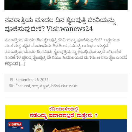
ನವರಾತ್ರಿಯ ಮೊದಲ ದಿನ ಶೈಲಪುತ್ರಿ ದೇವಿಯನ್ನು
ಪೂಜಿಸುವುದೇಕೆ? Vishwanews24
ನವರಾತ್ರಿಯ ಮೊದಲ ದಿನ ಶೈಲಪುತ್ರಿ ದೇವಿಯನ್ನು ಪೂಜಿಸುವುದೇಕೆ? ಅಶ್ವಯುಜ
ಮಾಸ ಶುಕ್ಲ ಪಕ್ಷದ ಮೊದಲನೆಯ ದಿನದಿಂದ ನವರಾತ್ರಿ ಆರಂಭವಾಗುತ್ತದೆ.
ನವರಾತ್ರಿಯ ಮೊದಲ ದಿನದಂದು ಶೈಲಪುತ್ರಿಯನ್ನು ಆರಾಧಿಸಲಾಗುತ್ತದೆ. ಪೌರಾಣಿಕ
ನಂಬಿಕೆಗಳ ಪ್ರಕಾರ, ಶೈಲಪುತ್ರಿ ದೇವಿಯು ಹಿಮಾಲಯದ ಮಗಳು. ಅವಳು ಶೈಲ ಎಂದರೆ
ಕಲ್ಲಿನಿಂದ […]
September 26, 2022
Featured
,
ರಾಜ್ಯ ನ್ಯೂಸ್
,
ವಿಶೇಷ ಲೇಖನಗಳು