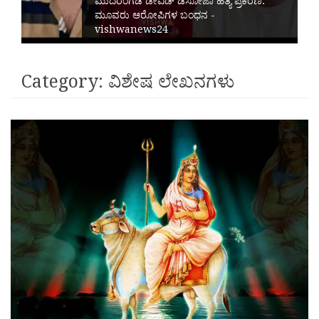
ಮುದರಂಗಡಿ ಡೇವಿಡ್‌ ಡಿಸೋಜಾ ಹತ್ಯೆ ಪ್ರಕರಣ:
ಮೂವರು ಆರೋಪಿಗಳ ಬಂಧನ -
vishwanews24
Category:
ವಿಶೇಷ ಲೇಖನಗಳು