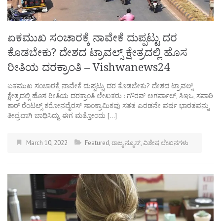
ಏಕಮುಖ ಸಂಚಾರಕ್ಕೆ ನಾವೇಕೆ ದುಪ್ಪಟ್ಟು ದರ
ಕೊಡಬೇಕು? ದೇಶದ ಟ್ರಾವಲ್ಸ್ ಕ್ಷೇತ್ರದಲ್ಲಿ ಹೊಸ
ರೀತಿಯ ದರಕ್ರಾಂತಿ – Vishwanews24
ಏಕಮುಖ ಸಂಚಾರಕ್ಕೆ ನಾವೇಕೆ ದುಪ್ಪಟ್ಟು ದರ ಕೊಡಬೇಕು? ದೇಶದ ಟ್ರಾವಲ್ಸ್
ಕ್ಷೇತ್ರದಲ್ಲಿ ಹೊಸ ರೀತಿಯ ದರಕ್ರಾಂತಿ ಲೇಖಕರು : ಗೌರವ್ ಅಗರ್ವಾಲ್, ಸಿಇಒ, ಸವಾರಿ
ಕಾರ್ ರೆಂಟಲ್ಸ್ ಕರೋನವೈರಸ್ ಸಾಂಕ್ರಾಮಿಕವು ಸತತ ಎರಡನೇ ವರ್ಷ ಭಾರತವನ್ನು
ತೀವ್ರವಾಗಿ ಬಾಧಿಸಿದ್ದು, ಈಗ ಮತ್ತೋಂದು […]
March 10, 2022
Featured
,
ರಾಜ್ಯ ನ್ಯೂಸ್
,
ವಿಶೇಷ ಲೇಖನಗಳು