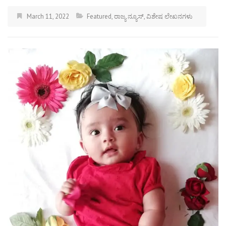
March 11, 2022
Featured
,
ರಾಜ್ಯ ನ್ಯೂಸ್
,
ವಿಶೇಷ ಲೇಖನಗಳು