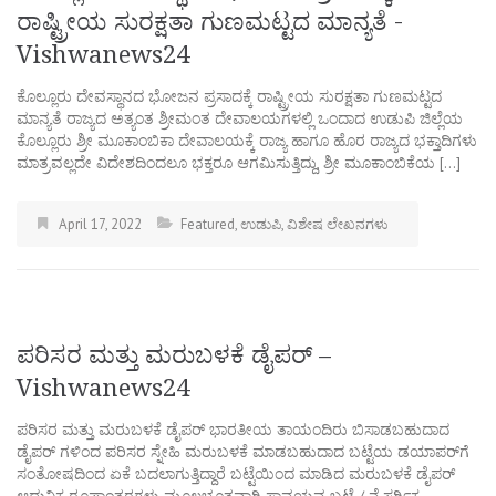
ರಾಷ್ಟ್ರೀಯ ಸುರಕ್ಷತಾ ಗುಣಮಟ್ಟದ ಮಾನ್ಯತೆ -
Vishwanews24
ಕೊಲ್ಲೂರು ದೇವಸ್ಥಾನದ ಭೋಜನ ಪ್ರಸಾದಕ್ಕೆ ರಾಷ್ಟ್ರೀಯ ಸುರಕ್ಷತಾ ಗುಣಮಟ್ಟದ
ಮಾನ್ಯತೆ ರಾಜ್ಯದ ಅತ್ಯಂತ ಶ್ರೀಮಂತ ದೇವಾಲಯಗಳಲ್ಲಿ ಒಂದಾದ ಉಡುಪಿ ಜಿಲ್ಲೆಯ
ಕೊಲ್ಲೂರು ಶ್ರೀ ಮೂಕಾಂಬಿಕಾ ದೇವಾಲಯಕ್ಕೆ ರಾಜ್ಯ ಹಾಗೂ ಹೊರ ರಾಜ್ಯದ ಭಕ್ತಾದಿಗಳು
ಮಾತ್ರವಲ್ಲದೇ ವಿದೇಶದಿಂದಲೂ ಭಕ್ತರೂ ಆಗಮಿಸುತ್ತಿದ್ದು, ಶ್ರೀ ಮೂಕಾಂಬಿಕೆಯ […]
April 17, 2022
Featured
,
ಉಡುಪಿ
,
ವಿಶೇಷ ಲೇಖನಗಳು
ಪರಿಸರ ಮತ್ತು ಮರುಬಳಕೆ ಡೈಪರ್ –
Vishwanews24
ಪರಿಸರ ಮತ್ತು ಮರುಬಳಕೆ ಡೈಪರ್ ಭಾರತೀಯ ತಾಯಂದಿರು ಬಿಸಾಡಬಹುದಾದ
ಡೈಪರ್ ಗಳಿಂದ ಪರಿಸರ ಸ್ನೇಹಿ ಮರುಬಳಕೆ ಮಾಡಬಹುದಾದ ಬಟ್ಟೆಯ ಡಯಾಪರ್‌ಗೆ
ಸಂತೋಷದಿಂದ ಏಕೆ ಬದಲಾಗುತ್ತಿದ್ದಾರೆ ಬಟ್ಟೆಯಿಂದ ಮಾಡಿದ ಮರುಬಳಕೆ ಡೈಪರ್