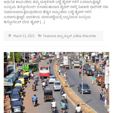
ಆಧುನಿಕ ತಾಯಂದಿರು ತಮ್ಮ ಮಕ್ಕಳಿಗಾಗಿ ಬಟ್ಟೆ ಡೈಪರ್ ಗಳಿಗೆ ಬದಲಾಗುತ್ತಿದ್ದಾರೆ
ಜನಪ್ರಿಯ ಡಿಸ್ಪೋಸೆಬಲ್/ ಬಿಸಾಡಬಹುದಾದ ಡೈಪರ್ ಗಳಲ್ಲಿ ವಿಷಕಾರಿ ಥಾಲೇಟ್ ಗಳು
ನಿರ್ಮಾಣವಾಗುತ್ತಿರುವುದರಿಂದ ಹೆಚ್ಚಿನ ಅಮ್ಮಂದಿರು ಬಟ್ಟೆ ಡೈಪರ್ ಗಳಿಗೆ
ಬದಲಾಗುತ್ತಿದ್ದಾರೆ. ಭಾರತೀಯ ಮಾರುಕಟ್ಟೆಯಲ್ಲಿ ಲಭ್ಯವಿರುವ ಜನಪ್ರಿಯ
ಡಿಸ್ಪೋಸೆಬಲ್ ಬೇಬಿ ಡೈಪರ್ […]
March 11, 2022
Featured
,
ರಾಜ್ಯ ನ್ಯೂಸ್
,
ವಿಶೇಷ ಲೇಖನಗಳು