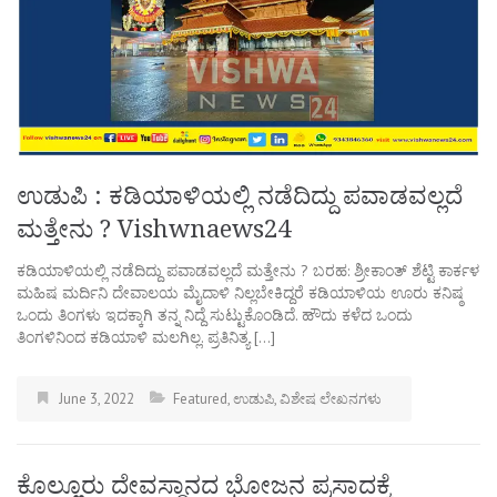
ಉಡುಪಿ : ಕಡಿಯಾಳಿಯಲ್ಲಿ ನಡೆದಿದ್ದು ಪವಾಡವಲ್ಲದೆ
ಮತ್ತೇನು ? Vishwnaews24
ಕಡಿಯಾಳಿಯಲ್ಲಿ ನಡೆದಿದ್ದು ಪವಾಡವಲ್ಲದೆ ಮತ್ತೇನು ? ಬರಹ: ಶ್ರೀಕಾಂತ್‌ ಶೆಟ್ಟಿ ಕಾರ್ಕಳ
ಮಹಿಷ ಮರ್ದಿನಿ ದೇವಾಲಯ ಮೈದಾಳಿ ನಿಲ್ಲಬೇಕಿದ್ದರೆ ಕಡಿಯಾಳಿಯ ಊರು ಕನಿಷ್ಠ
ಒಂದು ತಿಂಗಳು ಇದಕ್ಕಾಗಿ ತನ್ನ ನಿದ್ದೆ ಸುಟ್ಟುಕೊಂಡಿದೆ. ಹೌದು ಕಳೆದ ಒಂದು
ತಿಂಗಳಿನಿಂದ ಕಡಿಯಾಳಿ ಮಲಗಿಲ್ಲ. ಪ್ರತಿನಿತ್ಯ […]
June 3, 2022
Featured
,
ಉಡುಪಿ
,
ವಿಶೇಷ ಲೇಖನಗಳು
ಕೊಲ್ಲೂರು ದೇವಸ್ಥಾನದ ಭೋಜನ ಪ್ರಸಾದಕ್ಕೆ