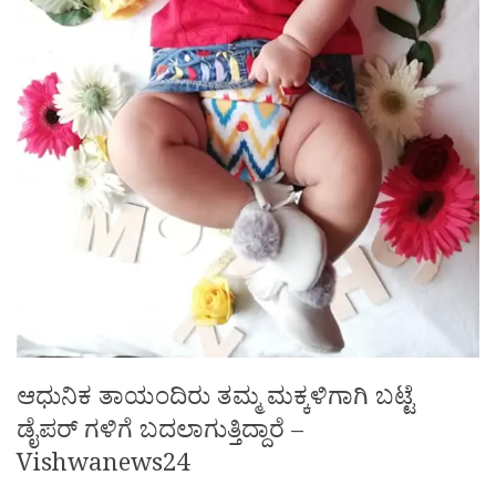
ಆಧುನಿಕ ತಾಯಂದಿರು ತಮ್ಮ ಮಕ್ಕಳಿಗಾಗಿ ಬಟ್ಟೆ
ಡೈಪರ್ ಗಳಿಗೆ ಬದಲಾಗುತ್ತಿದ್ದಾರೆ –
Vishwanews24