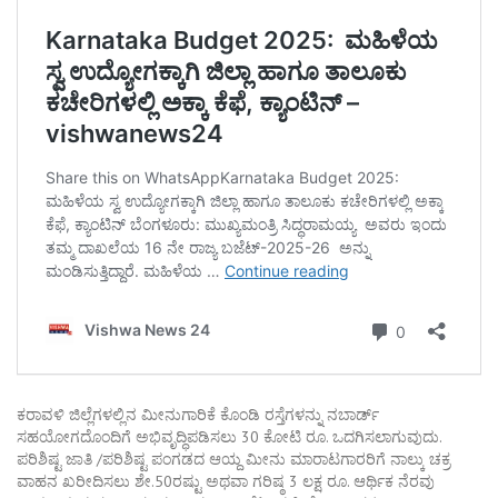
ಕರಾವಳಿ ಜಿಲ್ಲೆಗಳಲ್ಲಿನ ಮೀನುಗಾರಿಕೆ ಕೊಂಡಿ ರಸ್ತೆಗಳನ್ನು ನಬಾರ್ಡ್
ಸಹಯೋಗದೊಂದಿಗೆ ಅಭಿವೃದ್ಧಿಪಡಿಸಲು 30 ಕೋಟಿ ರೂ. ಒದಗಿಸಲಾಗುವುದು.
ಪರಿಶಿಷ್ಟ ಜಾತಿ /ಪರಿಶಿಷ್ಟ ಪಂಗಡದ ಆಯ್ದ ಮೀನು ಮಾರಾಟಗಾರರಿಗೆ ನಾಲ್ಕು ಚಕ್ರ
ವಾಹನ ಖರೀದಿಸಲು ಶೇ.50ರಷ್ಟು ಅಥವಾ ಗರಿಷ್ಠ 3 ಲಕ್ಷ ರೂ. ಆರ್ಥಿಕ ನೆರವು