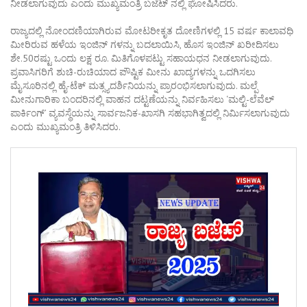
ನೀಡಲಾಗುವುದು ಎಂದು ಮುಖ್ಯಮಂತ್ರಿ ಬಜೆಟ್ ನಲ್ಲಿ ಘೋಷಿಸಿದರು.
ರಾಜ್ಯದಲ್ಲಿ ನೋಂದಣಿಯಾಗಿರುವ ಮೋಟರೀಕೃತ ದೋಣಿಗಳಲ್ಲಿ 15 ವರ್ಷ ಕಾಲಾವಧಿ
ಮೀರಿರುವ ಹಳೆಯ ಇಂಜಿನ್ ಗಳನ್ನು ಬದಲಾಯಿಸಿ, ಹೊಸ ಇಂಜಿನ್ ಖರೀದಿಸಲು
ಶೇ.50ರಷ್ಟು ಒಂದು ಲಕ್ಷ ರೂ. ಮಿತಿಗೊಳಪಟ್ಟು ಸಹಾಯಧನ ನೀಡಲಾಗುವುದು.
ಪ್ರವಾಸಿಗರಿಗೆ ಶುಚಿ-ರುಚಿಯಾದ ಪೌಷ್ಟಿಕ ಮೀನು ಖಾದ್ಯಗಳನ್ನು ಒದಗಿಸಲು
ಮೈಸೂರಿನಲ್ಲಿ ಹೈ-ಟೆಕ್ ಮತ್ಸ್ಯದರ್ಶಿನಿಯನ್ನು ಪ್ರಾರಂಭಿಸಲಾಗುವುದು. ಮಲ್ಪೆ
ಮೀನುಗಾರಿಕಾ ಬಂದರಿನಲ್ಲಿ ವಾಹನ ದಟ್ಟಣೆಯನ್ನು ನಿರ್ವಹಿಸಲು ‘ಮಲ್ಟಿ-ಲೆವೆಲ್
ಪಾರ್ಕಿಂಗ್’ ವ್ಯವಸ್ಥೆಯನ್ನು ಸಾರ್ವಜನಿಕ-ಖಾಸಗಿ ಸಹಭಾಗಿತ್ವದಲ್ಲಿ ನಿರ್ಮಿಸಲಾಗುವುದು
ಎಂದು ಮುಖ್ಯಮಂತ್ರಿ ತಿಳಿಸಿದರು.