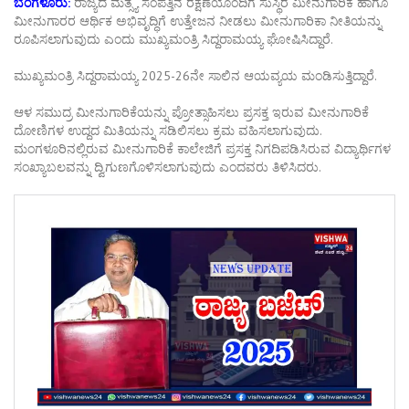
ಬೆಂಗಳೂರು:
ರಾಜ್ಯದ ಮತ್ಸ್ಯ ಸಂಪತ್ತಿನ ರಕ್ಷಣೆಯೊಂದಿಗೆ ಸುಸ್ಥಿರ ಮೀನುಗಾರಿಕೆ ಹಾಗೂ
ಮೀನುಗಾರರ ಆರ್ಥಿಕ ಅಭಿವೃದ್ಧಿಗೆ ಉತ್ತೇಜನ ನೀಡಲು ಮೀನುಗಾರಿಕಾ ನೀತಿಯನ್ನು
ರೂಪಿಸಲಾಗುವುದು ಎಂದು ಮುಖ್ಯಮಂತ್ರಿ ಸಿದ್ದರಾಮಯ್ಯ ಘೋಷಿಸಿದ್ದಾರೆ.
ಮುಖ್ಯಮಂತ್ರಿ ಸಿದ್ದರಾಮಯ್ಯ 2025-26ನೇ ಸಾಲಿನ ಆಯವ್ಯಯ ಮಂಡಿಸುತ್ತಿದ್ದಾರೆ.
ಆಳ ಸಮುದ್ರ ಮೀನುಗಾರಿಕೆಯನ್ನು ಪ್ರೋತ್ಸಾಹಿಸಲು ಪ್ರಸಕ್ತ ಇರುವ ಮೀನುಗಾರಿಕೆ
ದೋಣಿಗಳ ಉದ್ದದ ಮಿತಿಯನ್ನು ಸಡಿಲಿಸಲು ಕ್ರಮ ವಹಿಸಲಾಗುವುದು.
ಮಂಗಳೂರಿನಲ್ಲಿರುವ ಮೀನುಗಾರಿಕೆ ಕಾಲೇಜಿಗೆ ಪ್ರಸಕ್ತ ನಿಗದಿಪಡಿಸಿರುವ ವಿದ್ಯಾರ್ಥಿಗಳ
ಸಂಖ್ಯಾಬಲವನ್ನು ದ್ವಿಗುಣಗೊಳಿಸಲಾಗುವುದು ಎಂದವರು ತಿಳಿಸಿದರು.