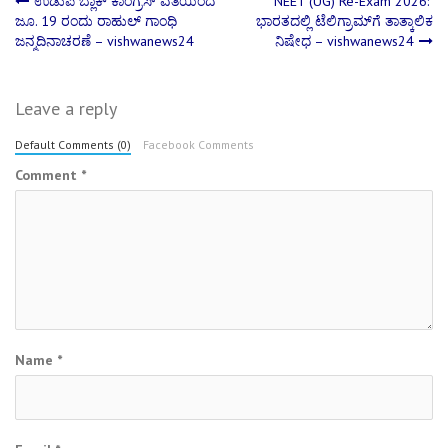
Post
ಉಡುಪಿ ಬ್ಲಾಕ್ ಕಾಂಗ್ರೆಸ್ ವತಿಯಿಂದ
NEET (UG) Re-Exam 2026:
ಜೂ. 19 ರಂದು ರಾಹುಲ್ ಗಾಂಧಿ
ಭಾರತದಲ್ಲಿ ಟೆಲಿಗ್ರಾಮ್‌ಗೆ ತಾತ್ಕಾಲಿಕ
ಜನ್ಮದಿನಾಚರಣೆ – vishwanews24
ನಿಷೇಧ – vishwanews24
navigation
Leave a reply
Default Comments (0)
Facebook Comments
Comment
*
Name
*