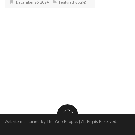
December 26, 2024
Featured
,
ಉಡುಪಿ
Website maintained by The Web People.
|
All Rights Reserved: