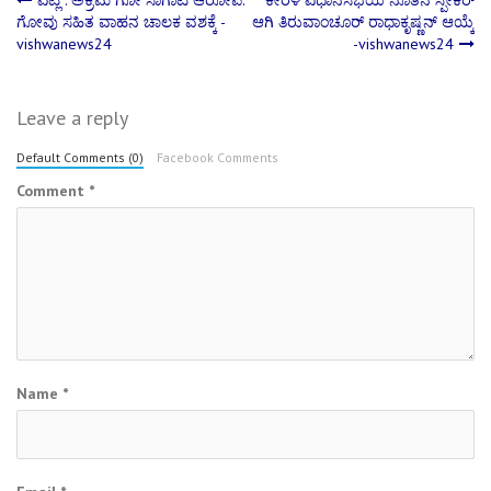
Post
ವಿಟ್ಲ : ಅಕ್ರಮ ಗೋ ಸಾಗಾಟ ಆರೋಪ:
ಕೇರಳ ವಿಧಾನಸಭೆಯ ನೂತನ ಸ್ಪೀಕರ್
ಗೋವು ಸಹಿತ ವಾಹನ ಚಾಲಕ ವಶಕ್ಕೆ -
ಆಗಿ ತಿರುವಾಂಚೂರ್ ರಾಧಾಕೃಷ್ಣನ್ ಆಯ್ಕೆ
vishwanews24
-vishwanews24
navigation
Leave a reply
Default Comments (0)
Facebook Comments
Comment
*
Name
*