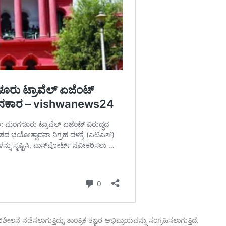
ನೆ ನಡೆಸಲಾಗುತ್ತಿದ್ದು, ತಾಂತ್ರಿಕ ತಜ್ಞರ ಅಭಿಪ್ರಾಯವನ್ನು ಸಂಗ್ರಹಿಸಲಾಗುತ್ತಿದೆ.