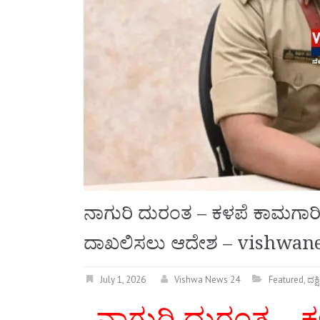
ನಾಗುರಿ ದುರಂತ – ಕಳಪೆ ಕಾಮಗಾರಿಯ 
ದಾಖಲಿಸಲು ಆದೇಶ – vishwan
July 1, 2026
Vishwa News 24
Featured
,
ದಕ್
ನಾಗುರಿ ದುರಂತ – 