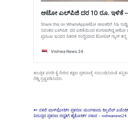
ತಾಂತ್ರಿಕ ವರದಿ ಕೈ ಸೇರಿದ ತಕ್ಷಣ ಪ್ರಕರಣಕ್ಕೆ ಸಂಬಂಧಿಸಿದಂತೆ ತಪ
ರೆಡ್ಡಿ ಸ್ಪಷ್ಟಪಡಿಸಿದರು.
Post
ನಕಲಿ ಪಾಸ್‌ಪೋರ್ಟ್‌ ಪ್ರಕರಣ: ಮಂಗಳೂರು ಟ್ರಾವೆಲ್‌ ಏಜೆಂಟ್
ವಿರುದ್ಧದ ಪ್ರಕರಣ ರದ್ದತಿಗೆ ಹೈಕೋರ್ಟ್ ನಕಾರ – vishwanews24
navigation