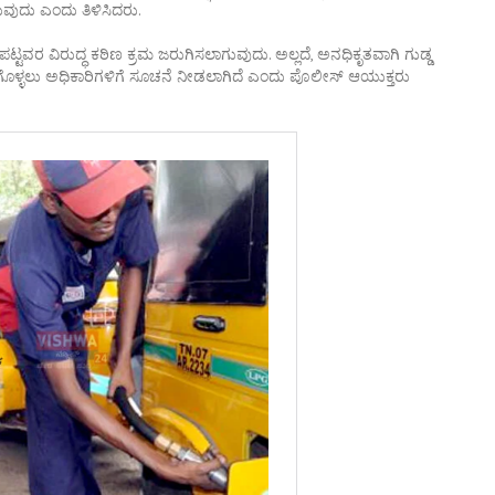
ಗುವುದು ಎಂದು ತಿಳಿಸಿದರು.
್ಟವರ ವಿರುದ್ಧ ಕಠಿಣ ಕ್ರಮ ಜರುಗಿಸಲಾಗುವುದು. ಅಲ್ಲದೆ, ಅನಧಿಕೃತವಾಗಿ ಗುಡ್ಡ
ಗೊಳ್ಳಲು ಅಧಿಕಾರಿಗಳಿಗೆ ಸೂಚನೆ ನೀಡಲಾಗಿದೆ ಎಂದು ಪೊಲೀಸ್ ಆಯುಕ್ತರು