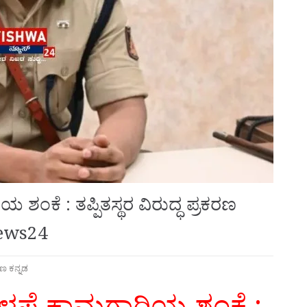
ಶಂಕೆ : ತಪ್ಪಿತಸ್ಥರ ವಿರುದ್ಧ ಪ್ರಕರಣ
ews24
ಷಿಣ ಕನ್ನಡ
ಕಳಪೆ ಕಾಮಗಾರಿಯ ಶಂಕೆ :