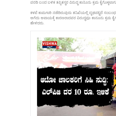
ವರದಿ ಬಂದ ಬಳಿಕ ತಪ್ಪಿತಸ್ಥರ ವಿರುದ್ಧ ಕಾನೂನು ಕ್ರಮ ಕೈಗೊಳ್ಳಲಾ
ಕಳಪೆ ಕಾಮಗಾರಿ ನಡೆದಿರುವುದು ತನಿಖೆಯಲ್ಲಿ ದೃಢಪಟ್ಟರೆ ಸಂಬಂಧಪಟ
ಅಗೆದು ಅಪಾಯಕ್ಕೆ ಕಾರಣರಾದವರ ವಿರುದ್ಧವೂ ಕಾನೂನು ಕ್ರಮ ಕೈ
ಹೇಳಿದರು.