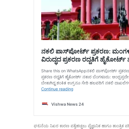
ಘಟನೆಯ ನಿಖರ ಕಾರಣ ಪತ್ತೆಹಚ್ಚಲು ವೈಜ್ಞಾನಿಕ ಹಾಗೂ ತಾಂತ್ರಿಕ ಪರಿಶೀಲ