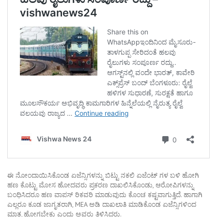
ಈ ನೋಂದಾಯಿಸಿಕೊಂಡ ಏಜೆನ್ಸಿಗಳನ್ನು ಬಿಟ್ಟು ನಕಲಿ ಏಜೆಂಟ್ ಗಳ ಬಳಿ ಹೋಗಿ
ಹಣ ಕೊಟ್ಟು ಮೋಸ ಹೋದವರು ಪ್ರಕರಣ ದಾಖಲಿಸಿಕೊಂಡು, ಆರೋಪಿಗಳನ್ನು
ಬಂಧಿಸಿದರೂ ಹಣ ವಾಪಸ್ ರಿಕವರಿ ಮಾಡುವುದು ಕೊಂಚ ಕಷ್ಟವಾಗುತ್ತಿದೆ. ಹಾಗಾಗಿ
ಎಲ್ಲರೂ ಕೂಡ ಜಾಗೃತರಾಗಿ, MEA ಅಡಿ ದಾಖಲಾತಿ ಮಾಡಿಕೊಂಡ ಏಜೆನ್ಸಿಗಳಿಂದ
ಮಾತ್ರ ಹೋಗಬೇಕು ಎಂದು ಅವರು ತಿಳಿಸಿದರು.