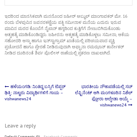
ಇದರಿಂದ ಮಾನಸಿಕವಾಗಿ ಮನನೊಂದ ಜಹೀರ್ ಅಬ್ದುಲ್ ಮಾಂಗಾವಕರ್ ಮೇ. 16
ರಂದು ಬೆಳಪುವಿನ ಜವನರಕಟ್ಟೆಯ ಪತ್ನಿ ಸಮೀನಾಳ ಮನೆಯ ಎದುರು ಇರುವ
ಮಾವಿನ ಮರದ ಕೊಂಬೆಗೆ ನೈಲಾನ್ ಹಗ್ಗದಿಂದ ಕುತ್ತಿಗೆಗೆ ನೇಣುಬಿಗಿದುಕೊಂಡು
ಆತ್ಮಹತ್ಯೆ ಮಾಡಿಕೊಂಡಿದ್ದರು. ಜಹೀರನು ಆತ್ಮಹತ್ಯೆ ಮಾಡಿಕೊಳ್ಳಲು ಸಮೀನಾ, ಆಕೆಯ
ಸಹೋದರಿ ಆಸ್ಮಾ ಹಾಗೂ ಇನ್‌ಸ್ಟಾಗ್ರಾಮ್ ಖಾತೆಯಲ್ಲಿ ಪರಿಚಯವಾದ ವ್ಯಕ್ತಿ
ಪ್ರಚೋದನೆ ಹಾಗೂ ಪ್ರೇರಣೆ ನೀಡಿರುವುದಾಗಿ ಅಫ್ಘಾನಾ ರಮಝಾನ್ ಕಾರ್ನೇಕರ್
ನೀಡಿದ ದೂರಿನಂತೆ ಶಿರ್ವ ಪೊಲೀಸ್ ಠಾಣೆಯಲ್ಲಿ ಪ್ರಕರಣ ದಾಖಲಾಗಿದೆ.
Post
ಹಳೆಯಂಗಡಿ: ನಿಂತಿದ್ದ ಬಸ್ಸಿಗೆ ಟಿಪ್ಪರ್
ಭಾರತೀಯ ನೌಕಾಪಡೆಯಲ್ಲಿ ಸಬ್
ಢಿಕ್ಕಿ; ನಾಲ್ವರು ವಿದ್ಯಾರ್ಥಿಗಳಿಗೆ ಗಾಯ –
ಲೆಫ್ಟಿನೆಂಟ್ ಆಗಿ ಮಂಗಳೂರಿನ ನಿಶೆಲ್
vishwanews24
ಫ್ಲೋರಾ ಆಲ್ಮೇಡಾ ಆಯ್ಕೆ –
navigation
vishwanews24
Leave a reply
Default Comments (0)
Facebook Comments