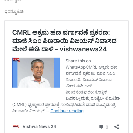
ಇದನ್ನೂ ಓದಿ: