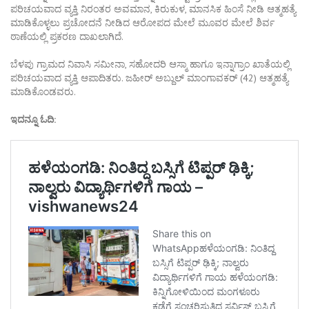
ಪರಿಚಯವಾದ ವ್ಯಕ್ತಿ ನಿರಂತರ ಅವಮಾನ, ಕಿರುಕುಳ, ಮಾನಸಿಕ ಹಿಂಸೆ ನೀಡಿ ಆತ್ಮಹತ್ಯೆ
ಮಾಡಿಕೊಳ್ಳಲು ಪ್ರಚೋದನೆ ನೀಡಿದ ಆರೋಪದ ಮೇಲೆ ಮೂವರ ಮೇಲೆ ಶಿರ್ವ
ಠಾಣೆಯಲ್ಲಿ ಪ್ರಕರಣ ದಾಖಲಾಗಿದೆ.
ಬೆಳಪು ಗ್ರಾಮದ ನಿವಾಸಿ ಸಮೀನಾ, ಸಹೋದರಿ ಆಸ್ಮಾ ಹಾಗೂ ಇನ್ನಾಗ್ರಾಂ ಖಾತೆಯಲ್ಲಿ
ಪರಿಚಯವಾದ ವ್ಯಕ್ತಿ ಆಪಾದಿತರು. ಜಹೀರ್ ಅಬ್ದುಲ್ ಮಾಂಗಾವಕರ್ (42) ಆತ್ಮಹತ್ಯೆ
ಮಾಡಿಕೊಂಡವರು.
ಇದನ್ನೂ ಓದಿ: